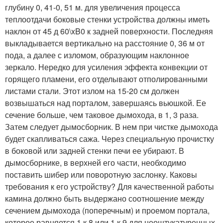
глубину 0, 41-0, 51 м. для увеличения процесса
теплоотдачи боковые стенки устройства должны иметь
наклон от 45 д 60\xB0 к задней поверхности. Последняя
выкладывается вертикально на расстояние 0, 36 м от
пода, а далее с изломом, образующим наклонное
зеркало. Нередко для усиления эффекта конвекции от
горящего пламени, его отделывают отполированными
листами стали. Этот излом на 15-20 см должен
возвышаться над порталом, завершаясь вьюшкой. Ее
сечение больше, чем таковое дымохода, в 1, 3 раза.
Затем следует дымосборник. В нем при чистке дымохода
будет скапливаться сажа. Через специальную прочистку
в боковой или задней стенки печи ее убирают. В
дымосборнике, в верхней его части, необходимо
поставить шибер или поворотную заслонку. Каковы
требования к его устройству? Для качественной работы
камина должно быть выдержано соотношение между
сечением дымохода (поперечным) и проемом портала,
которое равняется 1 к 8 или 1 к 9 для неоштукатуренных