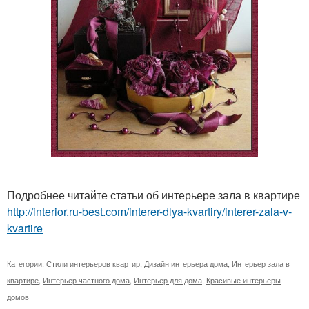
Подробнее читайте статьи об интерьере зала в квартире
http://interior.ru-best.com/interer-dlya-kvartiry/interer-zala-v-
kvartire
Категории:
Стили интерьеров квартир
,
Дизайн интерьера дома
,
Интерьер зала в
квартире
,
Интерьер частного дома
,
Интерьер для дома
,
Красивые интерьеры
домов