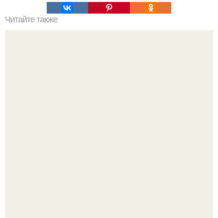
Читайте также
Бетонный пол по грунту.
Выходные в Тобольске провели.