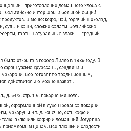
 концепции - приготовление домашнего хлеба с
о - бельгийские интерьеры и большой общий
продуктов. В меню: кофе, чай, горячий шоколад,
и, супы и каши, свежие салаты, бельгийские
десерты, тарты, натуральные злаки … средний
 была открыта в городе Лилле в 1889 году. В
ые французские круассаны, сэндвичи и
и макарони. Всё готовят по традиционным,
тов действительно можно назвать
л., д. 54/2, стр. 1 6. пекарня Мишеля.
чной, оформленной в духе Прованса пекарни -
ы, макаруны и т. д. конечно, есть кофе и
бителю, включили кефир и домашний йогурт на
чем приемлемым ценам. Все плюшки и сладости