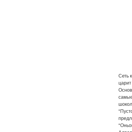
Сеть 
царит
Основ
самые
шокол
"Пуст
предл
"Оньо