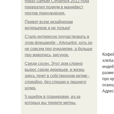
показ Samuel Cirnansck 2012 года
превратил подиум в манифест
против принуждения.
Привет всем дизайнерам
интерьеров и не только!
Стало интересно поучаствовать в
этом флешмобе - Artvsartist, хоть он
не совсем про рукоделие, а больше
Кофей
про живопись, рисунок.
хлеба
Среди сосен. Этот дом словно
индей
вырос среди деревьев, и жизнь
разме
здесь течет в собственном ритме -
про к
спокойно, без спешки и лишнего
освещ
шума.
Адрес:
5 ошибок в планировке, из-за
которых вы теряете метры.