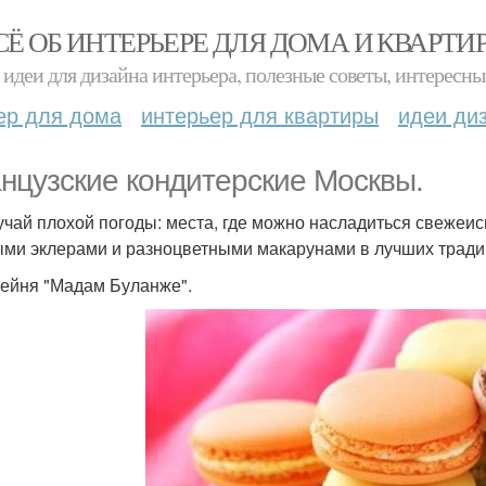
СЁ ОБ ИНТЕРЬЕРЕ ДЛЯ ДОМА И КВАРТИ
идеи для дизайна интерьера, полезные советы, интересны
ер для дома
интерьер для квартиры
идеи ди
нцузские кондитерские Москвы.
учай плохой погоды: места, где можно насладиться свеже
ми эклерами и разноцветными макарунами в лучших тради
фейня "Мадам Буланже".