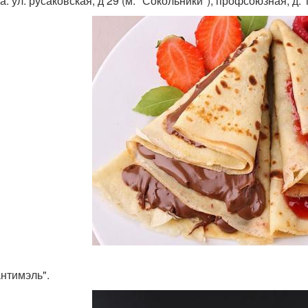
: ул. русаковская, д 29 (м. "Сокольники"), профсоюзная, д. 
антимэль".