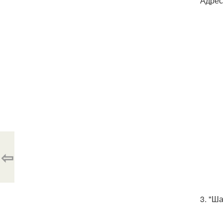
Адреса
⇦
3. "Ш