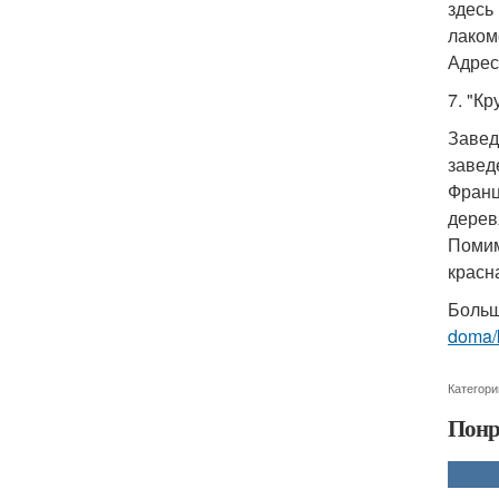
здесь
лаком
Адрес
7. "К
Завед
завед
Франц
дерев
Помим
красна
Больш
doma/k
Категори
Понр