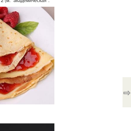
12 (м. "академическая".
⇨