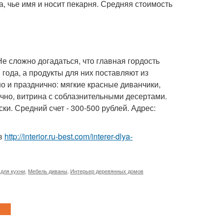
а, чье имя и носит пекарня. Средняя стоимость
е сложно догадаться, что главная гордость
 года, а продукты для них поставляют из
но и празднично: мягкие красные диванчики,
ечно, витрина с соблазнительными десертами.
ки. Средний счет - 300-500 рублей. Адрес:
ов
http://interior.ru-best.com/interer-dlya-
для кухни
,
Мебель диваны
,
Интерьер деревянных домов