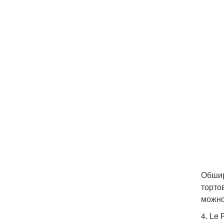
Обшир
торто
можно
4. Le 