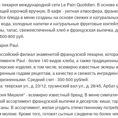
- пекарня международной сети Le Pain Quotidien. В основе
ящей корочкой вручную. В кафе - уютная атмосфера, франк
 Все блюда в меню созданы на основе свежих и натуральных 
и вода, холодные напитки и натуральные фруктовые коктейл
ны, тапас, свежеиспеченный хлеб и французская выпечка, 
 500-800 руб.
арня Paul.
оссийский филиал знаменитой французской пекарни, которая
тименте Paul - более 140 видов хлеба, а также традиционн
терские изделия, в том числе, всемирно известные эклеры 
ренным годами рецептам, а качество и свежесть ингредиен
оризненными. Средний счет - 300-500 рублей.
: тверская ул., д. 23/12, грузинский вал ул., д. 28/45, Арбат у
рня Мишеля" - всемирно известный бренд. В меню симпати
ий ассортимент французской выпечки и десертов: киши, тарт
саны. В ассортимент, желая угодить отечественному потре
м молоке. Кроме того, готовят сытные сэндвичи по более 