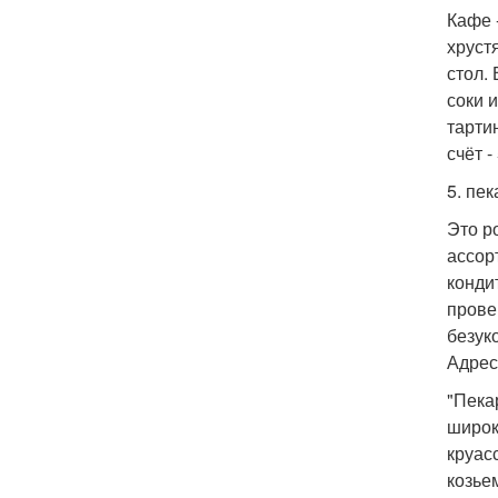
Кафе 
хруст
стол.
соки 
тарти
счёт -
5. пек
Это р
ассор
конди
прове
безук
Адреса
"Пека
широк
круас
козье