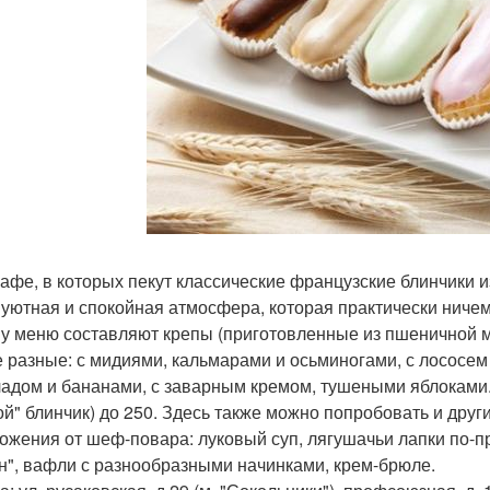
кафе, в которых пекут классические французские блинчики и
 уютная и спокойная атмосфера, которая практически ничем
у меню составляют крепы (приготовленные из пшеничной мук
 разные: с мидиями, кальмарами и осьминогами, с лососем 
адом и бананами, с заварным кремом, тушеными яблоками. С
ой" блинчик) до 250. Здесь также можно попробовать и др
ожения от шеф-повара: луковый суп, лягушачьи лапки по-п
н", вафли с разнообразными начинками, крем-брюле.