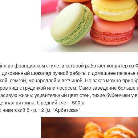
ня во французском стиле, в которой работает кондитер из 
, диковинный шоколад ручной работы и домашнее печенье н
кой, семгой, моцареллой и ветчиной. На заказ можно прио
ров киш с грудинкой или лососем. Само заведение больше
расивую жизнь: удивительный цвет стен, тихие бубенчики у в
енная витрина. Средний счет - 500 р.
 никитский б - р, 12 (м. "Арбатская".