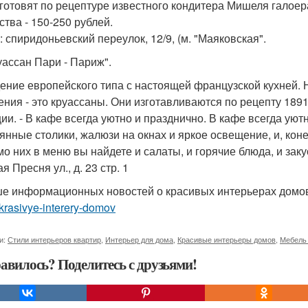
 готовят по рецептуре известного кондитера Мишеля галоер
ства - 150-250 рублей.
: спиридоньевский переулок, 12/9, (м. "Маяковская".
руассан Пари - Париж".
ение европейского типа с настоящей французской кухней. Н
ения - это круассаны. Они изготавливаются по рецепту 1891
ии. - В кафе всегда уютно и празднично. В кафе всегда уют
янные столики, жалюзи на окнах и яркое освещение, и, кон
о них в меню вы найдете и салаты, и горячие блюда, и закус
я Пресня ул., д. 23 стр. 1
е информационных новостей о красивых интерьерах дом
rasivye-interery-domov
и:
Стили интерьеров квартир
,
Интерьер для дома
,
Красивые интерьеры домов
,
Мебель 
авилось? Поделитесь с друзьями!