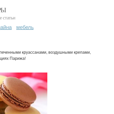
РЫ
е статьи
зайна
мебель
испеченными круассанами, воздушными крепами,
циях Парижа!