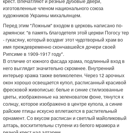
крест. Впечатляют и резные дубовые двери,
изготовленные членом национального союза
художников Украины михальянцем.
Перед этим "Ложным" входом в церковь написано по-
армянски: "в память благодетеля этой церкви Погосу тер
- гукасяну, который воздвиг этот чудотворный храм во
имя преждевременно скончавшейся дочери своей
Рипсиме в 1909-1917 году".
В отличие от южного фасада храма, подлинный вход в
него выглядит значительно скромнее. Внутренний
интерьер храма также великолепен. Через 12 арочных
окон хорошо освещается купол, расписанный красивой
фресковой живописью: белые и синие стилизованные
цветы, изображенные на зеленоватом фоне, тянутся к
солнцу, которое изображено в центре купола, а синие
райские птицы искусно вплетаются в растительный
орнамент. Со вкусом расписан и светлый майоликовый
алтарь, восхитительны ступени из белого мрамора и
резной крест над алтарем.