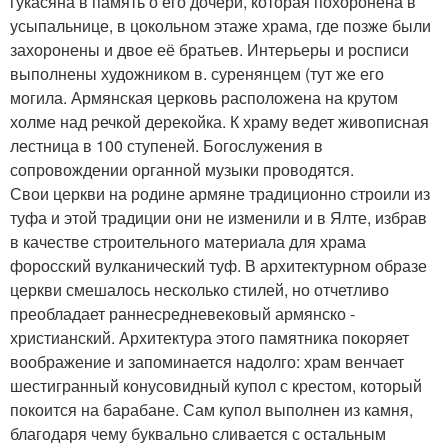
гукасяна в память о его дочери, которая похоронена в
усыпальнице, в цокольном этаже храма, где позже были
захоронены и двое её братьев. Интерьеры и росписи
выполнены художником в. суренянцем (тут же его
могила. Армянская церковь расположена на крутом
холме над речкой дерекойка. К храму ведет живописная
лестница в 100 ступеней. Богослужения в
сопровождении органной музыки проводятся.
Свои церкви на родине армяне традиционно строили из
туфа и этой традиции они не изменили и в Ялте, избрав
в качестве строительного материала для храма
форосский вулканический туф. В архитектурном образе
церкви смешалось несколько стилей, но отчетливо
преобладает раннесредневековый армянско -
христианский. Архитектура этого памятника покоряет
воображение и запоминается надолго: храм венчает
шестигранный конусовидный купол с крестом, который
покоится на барабане. Сам купол выполнен из камня,
благодаря чему буквально сливается с остальным