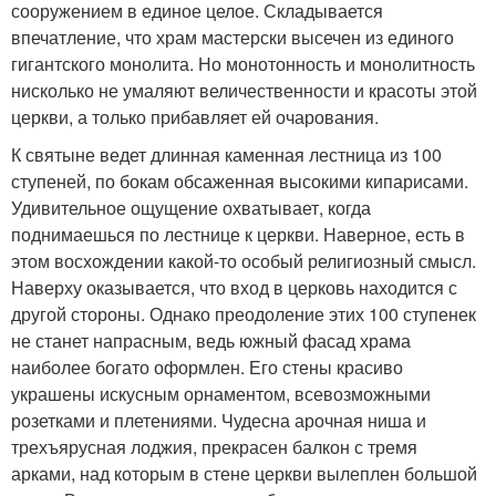
сооружением в единое целое. Складывается
впечатление, что храм мастерски высечен из единого
гигантского монолита. Но монотонность и монолитность
нисколько не умаляют величественности и красоты этой
церкви, а только прибавляет ей очарования.
К святыне ведет длинная каменная лестница из 100
ступеней, по бокам обсаженная высокими кипарисами.
Удивительное ощущение охватывает, когда
поднимаешься по лестнице к церкви. Наверное, есть в
этом восхождении какой-то особый религиозный смысл.
Наверху оказывается, что вход в церковь находится с
другой стороны. Однако преодоление этих 100 ступенек
не станет напрасным, ведь южный фасад храма
наиболее богато оформлен. Его стены красиво
украшены искусным орнаментом, всевозможными
розетками и плетениями. Чудесна арочная ниша и
трехъярусная лоджия, прекрасен балкон с тремя
арками, над которым в стене церкви вылеплен большой