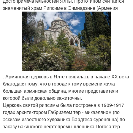
достопримечательностей Ялты. Прототипом считается
знаменитый храм Рипсиме в Эчмиадзине (Армения
. Армянская церковь в Ялте появилась в начале XX века
благодаря тому, что в городе к тому времени жила
большая армянская община, многие представители
которой были довольно зажиточны.
Церковь святой рипсимы была построена в 1909-1917
годах архитектором Габриэлем тер - микаэляном (по
эскизам известного художника Вардгеса суренянца) по
заказу бакинского нефтепромышленника Погоса тер -