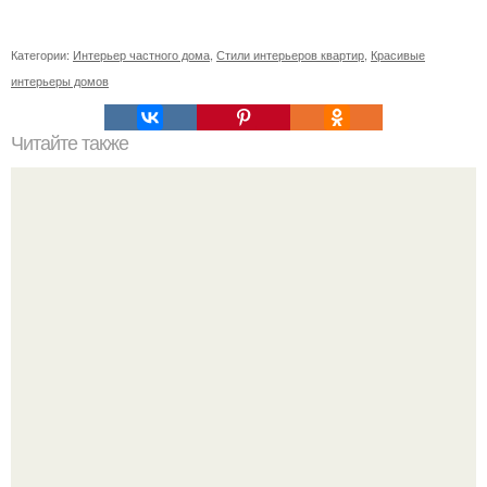
Категории:
Интерьер частного дома
,
Стили интерьеров квартир
,
Красивые
интерьеры домов
Читайте также
Обладателям кухни с балконом посвящается.