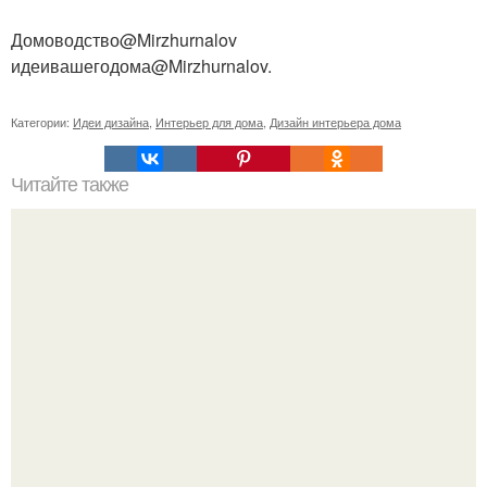
Домоводство@Mirzhurnalov
идеивашегодома@Mirzhurnalov.
Категории:
Идеи дизайна
,
Интерьер для дома
,
Дизайн интерьера дома
Читайте также
The Metropolitan Museum of Art.