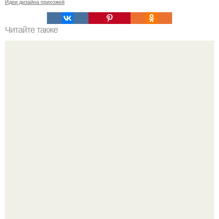
Идеи дизайна прихожей
Читайте также
Сколько сохнут обои на флизелиновой основе после
поклейки. Когда высохнет клей?