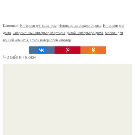
Категории:
Интерьер для квартиры
,
Интерьер загородного дома
,
Интерьер для
дома
,
Современный интерьер квартиры
,
Дизайн интерьера дома
,
Мебель для
ванной комнаты
,
Стили интерьеров квартир
Читайте также
Сколько сохнут обои на флизелиновой основе после
поклейки. Когда высохнет клей?