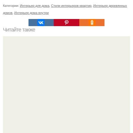
Категории:
Интерьер для дома
,
Стили интерьеров квартир
,
Интерьер деревянных
домов
,
Интерьер дома внутри
Читайте также
Как правильно сделать стеллаж для рассады своими
руками?