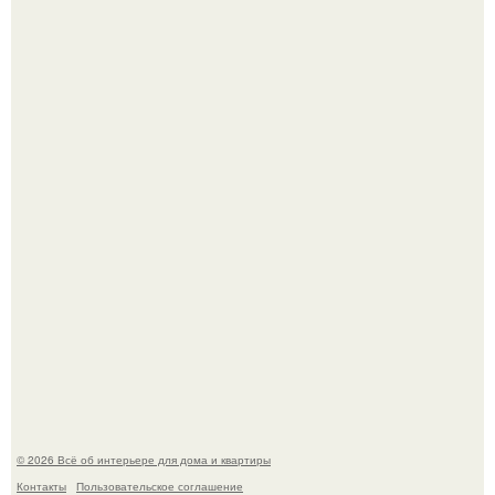
Дримскроллинг - новый формат мечтательности.
5 ошибок в планировке, из-за которых вы теряете метры.
© 2026 Всё об интерьере для дома и квартиры
Контакты
Пользовательское соглашение