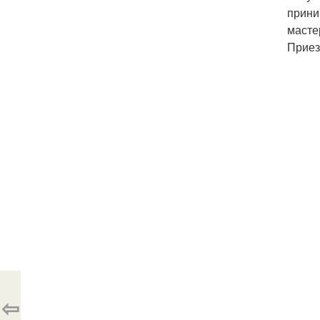
прини
масте
Приез
⇦