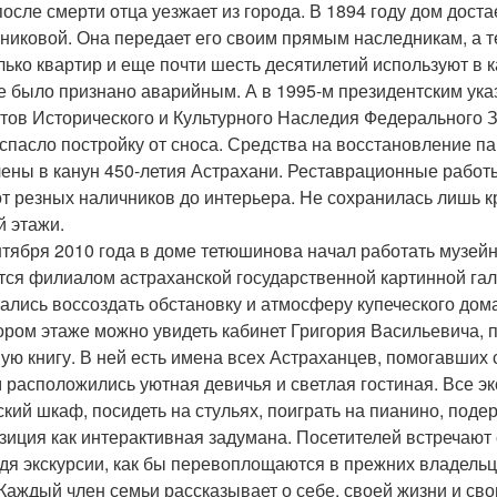
после смерти отца уезжает из города. В 1894 году дом дос
никовой. Она передает его своим прямым наследникам, а те 
лько квартир и еще почти шесть десятилетий используют в 
е было признано аварийным. А в 1995-м президентским ук
тов Исторического и Культурного Наследия Федерального З
 спасло постройку от сноса. Средства на восстановление п
ены в канун 450-летия Астрахани. Реставрационные работы
 от резных наличников до интерьера. Не сохранилась лишь 
й этажи.
нтября 2010 года в доме тетюшинова начал работать музейно
тся филиалом астраханской государственной картинной гале
ались воссоздать обстановку и атмосферу купеческого дома
ором этаже можно увидеть кабинет Григория Васильевича, п
ую книгу. В ней есть имена всех Астраханцев, помогавших с
 расположились уютная девичья и светлая гостиная. Все эк
ский шкаф, посидеть на стульях, поиграть на пианино, подер
зиция как интерактивная задумана. Посетителей встречают 
дя экскурсии, как бы перевоплощаются в прежних владельц
 Каждый член семьи рассказывает о себе, своей жизни и сво