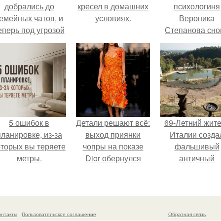
добрались до
кресел в домашних
психологиня
емейных чатов, и
условиях.
Вероника
еперь под угрозой
Степанова сно
мамины нервы.
вышла замуж 
собственног
бывшего мужа
5 ошибок в
Детали решают всё:
69-Летний жит
планировке, из-за
выход приянки
Италии созда
оторых вы теряете
чопры на показе
фальшивый
метры.
Dior обернулся
античный
шквалом критики
амфитеатр и
из-за небрежного
долгое врем
пошива.
успешно выда
его за настоящ
онтакты
Пользовательское соглашение
Обратная связь
историческо