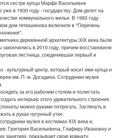
тается сестре купца Марфе Васильевне
уже в 1930 году - государству. Дом делят на
качестве коммунального жилья. В 1993 году
азом дом тетюшинова включили в "Перечень
начения".
амятника деревянной архитектуры XIX века были
 закончились в 2010 году, причем восстановили
круговая лестница, соединявшая первый и
 - культурный центр, который носит имя купца и
реи им. П. м. Догадина. Сотрудники музея
.
осидеть за его рабочим столом и полистать
оздать интерьер этого удивительного строения.
спонаты можно руками потрогать. Заглянуть в
жать в руках чугунный утюг.
сотрудники музея в костюмах XIX века и,
ев: Григория Васильевича, Глафиру Ивановну и
их занятиях, показывает свою комнату,