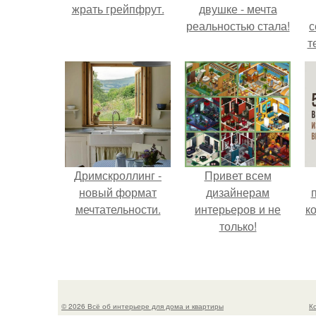
жрать грейпфрут.
двушке - мечта
реальностью стала!
с
т
Дримскроллинг -
Привет всем
новый формат
дизайнерам
мечтательности.
интерьеров и не
к
только!
© 2026 Всё об интерьере для дома и квартиры
К