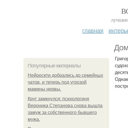
В
лучшие 
главная
интерь
Дом
Григо
судох
Популярные материалы
десят
Нейросети добрались до семейных
Однак
чатов, и теперь под угрозой
постр
мамины нервы.
Круг замкнулся: психологиня
Вероника Степанова снова вышла
замуж за собственного бывшего
мужа.