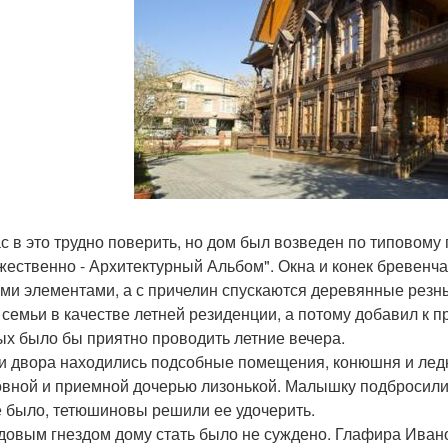
с в это трудно поверить, но дом был возведен по типовому 
жественно - Архитектурный Альбом". Окна и конек бревенча
ми элементами, а с причелин спускаются деревянные резн
 семьи в качестве летней резиденции, а потому добавил к 
ых было бы приятно проводить летние вечера.
и двора находились подсобные помещения, конюшня и ледн
вной и приемной дочерью лизонькой. Малышку подбросили ку
е было, тетюшиновы решили ее удочерить.
довым гнездом дому стать было не суждено. Глафира Ивано