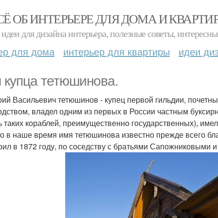
СЁ ОБ ИНТЕРЬЕРЕ ДЛЯ ДОМА И КВАРТИ
идеи для дизайна интерьера, полезные советы, интересны
ер для дома
интерьер для квартиры
идеи ди
 купца тетюшинова.
рий Васильевич тетюшинов - купец первой гильдии, почетны
одством, владел одним из первых в России частным буксирн
ь таких кораблей, преимущественно государственных), имел
о в наше время имя тетюшинова известно прежде всего бл
оил в 1872 году, по соседству с братьями Сапожниковыми и