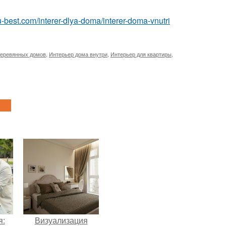
r.ru-best.com/interer-dlya-doma/interer-doma-vnutri
деревянных домов
,
Интерьер дома внутри
,
Интерьер для квартиры
,
я:
Визуализация