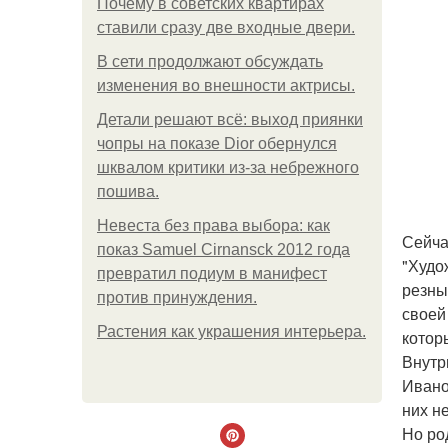
Почему в советских квартирах
ставили сразу две входные двери.
В сети продолжают обсуждать
изменения во внешности актрисы.
Детали решают всё: выход приянки
чопры на показе Dior обернулся
шквалом критики из-за небрежного
пошива.
Невеста без права выбора: как
Сейча
показ Samuel Cirnansck 2012 года
"Худо
превратил подиум в манифест
резны
против принуждения.
своей
Растения как украшения интерьера.
котор
Внутр
Ивано
них н
Но ро