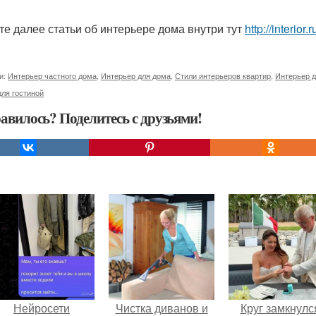
те далее статьи об интерьере дома внутри тут
http://interio
и:
Интерьер частного дома
,
Интерьер для дома
,
Стили интерьеров квартир
,
Интерьер 
ля гостиной
авилось? Поделитесь с друзьями!
Нейросети
Чистка диванов и
Круг замкнулс