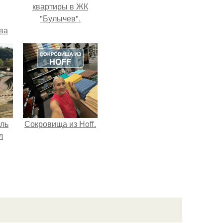
квартиры в ЖК
"Булычев".
ва
за
о
.
ель
Сокровища из Hoff.
л
я
вал
ее
е