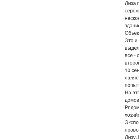
Лиза 
сереж
неско
здани
Объек
Это и
выдел
все -
второ
10 се
являе
попыт
На вт
домов
Рядом
хозяй
Экспо
прово
Лизу.