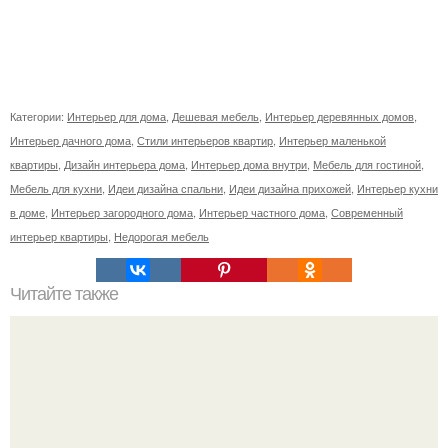
Категории:
Интерьер для дома
,
Дешевая мебель
,
Интерьер деревянных домов
,
Интерьер дачного дома
,
Стили интерьеров квартир
,
Интерьер маленькой
квартиры
,
Дизайн интерьера дома
,
Интерьер дома внутри
,
Мебель для гостиной
,
Мебель для кухни
,
Идеи дизайна спальни
,
Идеи дизайна прихожей
,
Интерьер кухни
в доме
,
Интерьер загородного дома
,
Интерьер частного дома
,
Современный
интерьер квартиры
,
Недорогая мебель
Читайте также