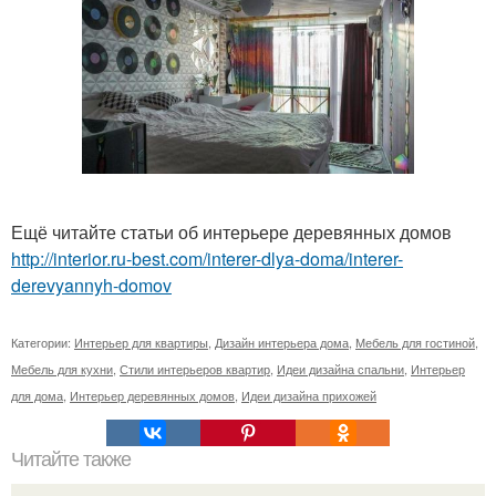
Ещё читайте статьи об интерьере деревянных домов
http://interior.ru-best.com/interer-dlya-doma/interer-
derevyannyh-domov
Категории:
Интерьер для квартиры
,
Дизайн интерьера дома
,
Мебель для гостиной
,
Мебель для кухни
,
Стили интерьеров квартир
,
Идеи дизайна спальни
,
Интерьер
для дома
,
Интерьер деревянных домов
,
Идеи дизайна прихожей
Читайте также