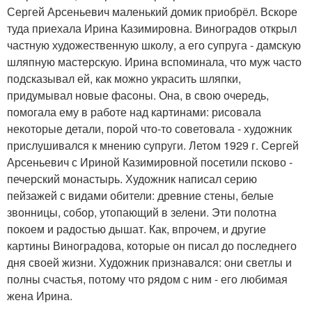
Сергей Арсеньевич маленький домик приобрёл. Вскоре
туда приехала Ирина Казимировна. Виноградов открыл
частную художественную школу, а его супруга - дамскую
шляпную мастерскую. Ирина вспоминала, что муж часто
подсказывал ей, как можно украсить шляпки,
придумывал новые фасоны. Она, в свою очередь,
помогала ему в работе над картинами: рисовала
некоторые детали, порой что-то советовала - художник
прислушивался к мнению супруги. Летом 1929 г. Сергей
Арсеньевич с Ириной Казимировной посетили псково -
печерский монастырь. Художник написал серию
пейзажей с видами обители: древние стены, белые
звонницы, собор, утопающий в зелени. Эти полотна
покоем и радостью дышат. Как, впрочем, и другие
картины Виноградова, которые он писал до последнего
дня своей жизни. Художник признавался: они светлы и
полны счастья, потому что рядом с ним - его любимая
жена Ирина.