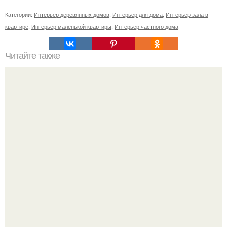
Категории:
Интерьер деревянных домов
,
Интерьер для дома
,
Интерьер зала в
квартире
,
Интерьер маленькой квартиры
,
Интерьер частного дома
Читайте также
Простые рисунки для вырезания лобзиком: 10 простых
шагов для начинающих