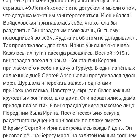
Сергей Арсеньевич долго от Ирины свои чувства
скрывал. 49-Летний холостяк не допускал и мысли о том,
что девушка может им заинтересоваться. И ошибался!
Войцеховская признавалась себе, что хотела бы
разделить с Виноградовым свою жизнь, быть ему
помощницей во всём. Художник об этом не догадывался.
Так продолжалось два года. Ирина училище окончила.
Казалось, их пути навсегда разошлись. Весной 1915 г.
виноградов поехал в Крым - Константин Коровин
пригласил его к себе на дачу в Гурзуф. В один из тёплых
солнечных дней Сергей Арсеньевич прогуливался вдоль
моря. Шуршала и перекатывалась под ногами
прибрежная галька. Навстречу, скрытая белоснежным
кружевным зонтиком, шла дама. Они поравнялись, дама
приподняла зонтик, и виноградов увидел знакомое лицо.
Перед ним была Ирина. После нескольких секунд
радостного смущения они пошли по пляжу вместе.
В Крыму Сергей и Ирина встречались каждый день. Он
рисовал её - на берегу моря, на залитой южным солнцем