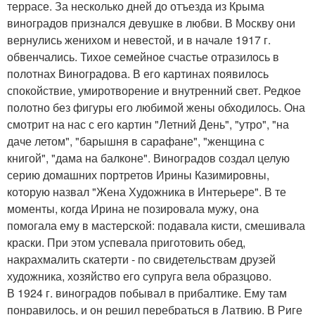
террасе. За несколько дней до отъезда из Крыма
виноградов признался девушке в любви. В Москву они
вернулись женихом и невестой, и в начале 1917 г.
обвенчались. Тихое семейное счастье отразилось в
полотнах Виноградова. В его картинах появилось
спокойствие, умиротворение и внутренний свет. Редкое
полотно без фигуры его любимой жены обходилось. Она
смотрит на нас с его картин "Летний День", "утро", "на
даче летом", "барышня в сарафане", "женщина с
книгой", "дама на балконе". Виноградов создал целую
серию домашних портретов Ирины Казимировны,
которую назвал "Жена Художника в Интерьере". В те
моменты, когда Ирина не позировала мужу, она
помогала ему в мастерской: подавала кисти, смешивала
краски. При этом успевала приготовить обед,
накрахмалить скатерти - по свидетельствам друзей
художника, хозяйство его супруга вела образцово.
В 1924 г. виноградов побывал в прибалтике. Ему там
понравилось, и он решил перебраться в Латвию. В Риге