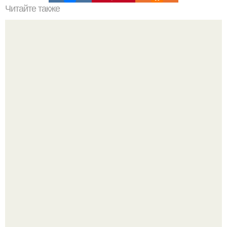
Читайте также
Резьба по дереву в стиле барокко. Резьба по дереву:
стилистические направления и характерные узоры.
5 ошибок в планировке, из-за которых вы теряете метры.