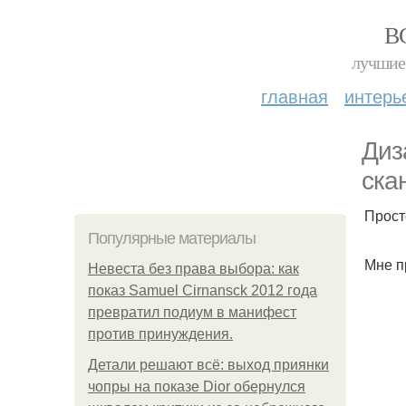
В
лучшие 
главная
интерь
Диз
ска
Прост
Популярные материалы
Мне п
Невеста без права выбора: как
показ Samuel Cirnansck 2012 года
превратил подиум в манифест
против принуждения.
Детали решают всё: выход приянки
чопры на показе Dior обернулся