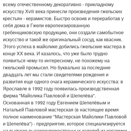
всему отечественному декоративно - прикладному
искусству Xviii века принесли произведения гжельских
крестьян - керамистов. Быстро освоив и переработав у
себя дома в Гжели европеизированную
гребенщиковскую продукцию, они создали самобытное
искусство и такой же оригинальный сосуд, как квасник.
Этого успеха в майолике добились гжельские мастера в
конце XX века. И казалось, что уже было трудно
появиться чему-то интересному, не похожему на
гжельский промысел. Но буквально за последние
двадцать лет мы стали свидетелями рождения и
развития еще одного очага керамического искусства: в
Ярославле в 1992 году появилась производственная
фирма "Майолика Павловой и Шепелёва".
Основанная в 1992 году Евгением Шепелёвым и
Натальей Павловой мастерская (в настоящее время
полное наименование "Мастерская Майолики Павловой
и Шепелёва") - предприятие, которое специализируется
на выпуске высокохудожественных изделий из керамики