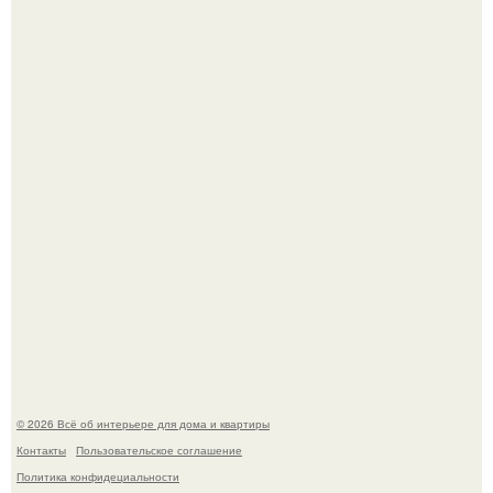
Откуда у дизайнера так много идей?
Дримскроллинг - новый формат мечтательности.
© 2026 Всё об интерьере для дома и квартиры
Контакты
Пользовательское соглашение
Политика конфидециальности