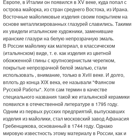
Европе, в Италии он появился в XV веке, куда попал с
острова майорка, из стран среднего Востока, из Ирана.
Восточные майоликовые изделия своим покрытием на
основе металлизированных глазурей славились. Такими
их увидели итальянские художники, заменившие
иранские глазури на белую непрозрачную эмаль.
В России майолику как материал, в классическом
(итальянском) виде, т. е. как изделия из цветной
обожженной глины с крупнозернистым черепком,
покрытые непрозрачной белой эмалью, стали
использовать , внимание, только в Xviii веке. И долго,
вплоть до конца XIX века, ее называли "Фаянсом
Русской Работы". Хотя сам термин в качестве
специального названия такой же итальянской керамики
появился в отечественной литературе в 1795 году.
Одним из первых русских предприятий, выпускавших
изделия из майолики, стал московский завод Афанасия
Гребенщикова, основанный в 1744 году. Однако
мировую известность этому материалу в России, как и