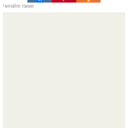
Читайте также
Не отдавайте абы кому, задавайте вопросы.
В июле 1959 года в Москве, в парке "Сокольники",
открылась американская национальная выставка.