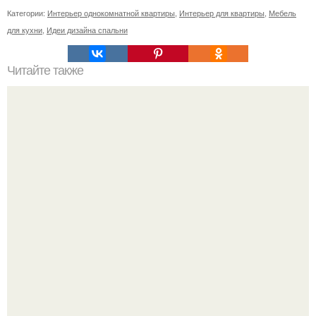
Категории:
Интерьер однокомнатной квартиры
,
Интерьер для квартиры
,
Мебель
для кухни
,
Идеи дизайна спальни
Читайте также
Резьба по дереву в стиле барокко. Резьба по дереву:
стилистические направления и характерные узоры.