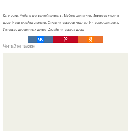
Категории:
Мебель для ванной комнаты
,
Мебель для кухни
,
Интерьер кухни в
доме
,
Идеи дизайна спальни
,
Стили интерьеров квартир
,
Интерьер для дома
,
Интерьер деревянных домов
,
Дизайн интерьера дома
Читайте также
Ваза из бутылки. Приступаем к уроку