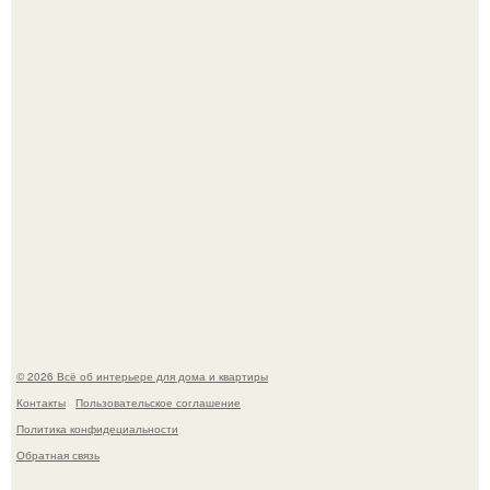
Стало интересно поучаствовать в этом флешмобе -
Artvsartist, хоть он не совсем про рукоделие, а больше
про живопись, рисунок.
Моё знакомство с михайловским замком - и я в восторге!
© 2026 Всё об интерьере для дома и квартиры
Контакты
Пользовательское соглашение
Политика конфидециальности
Обратная связь