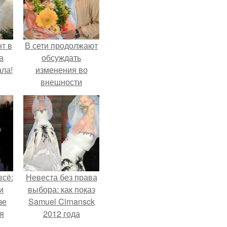
т в
В сети продолжают
а
обсуждать
ла!
изменения во
внешности
актрисы.
всё:
Невеста без права
и
выбора: как показ
зе
Samuel Cirnansck
я
2012 года
ки
превратил подиум