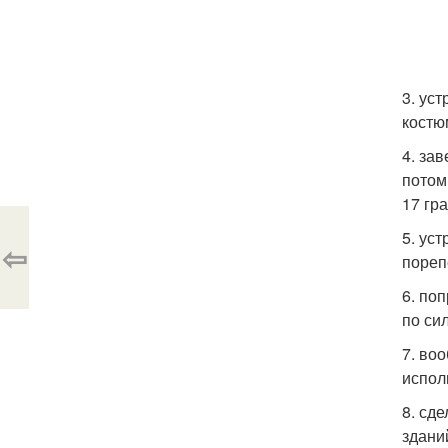
3. ус
костю
4. за
потом
17 гр
5. уст
⇦
пореп
6. по
по си
7. во
испол
8. сд
здани