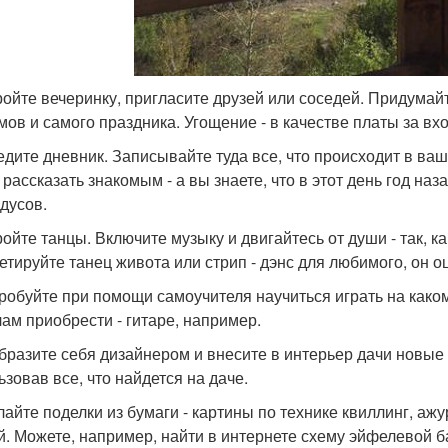
тройте вечеринку, пригласите друзей или соседей. Придумай
мов и самого праздника. Угощение - в качестве платы за вхо
ведите дневник. Записывайте туда все, что происходит в ваш
 рассказать знакомым - а вы знаете, что в этот день год на
адусов.
ройте танцы. Включите музыку и двигайтесь от души - так, ка
етируйте танец живота или стрип - дэнс для любимого, он о
пробуйте при помощи самоучителя научиться играть на как
лам приобрести - гитаре, например.
образите себя дизайнером и внесите в интерьер дачи новые 
ьзовав все, что найдется на даче.
елайте поделки из бумаги - картины по технике квиллинг, 
й. Можете, например, найти в интернете схему эйфелевой ба