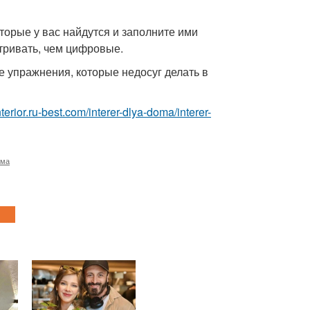
торые у вас найдутся и заполните ими
тривать, чем цифровые.
те упражнения, которые недосуг делать в
interior.ru-best.com/interer-dlya-doma/interer-
ома