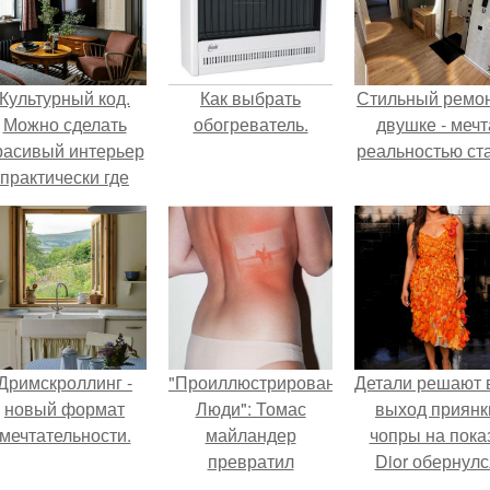
Культурный код.
Как выбрать
Стильный ремон
Можно сделать
обогреватель.
двушке - мечт
расивый интерьер
реальностью ста
практически где
угодно.
Дримскроллинг -
"Проиллюстрированные
Детали решают 
новый формат
Люди": Томас
выход приянк
мечтательности.
майландер
чопры на пока
превратил
Dior обернулс
солнечные ожоги в
шквалом крити