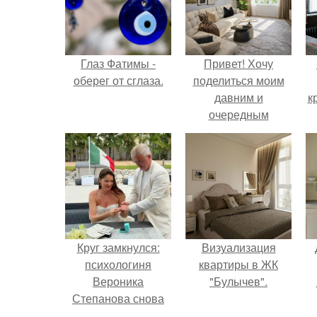
Глаз Фатимы -
Привет! Хочу
оберег от сглаза.
поделиться моим
давним и
к
очередным
неопубликованным
проектом.
Круг замкнулся:
Визуализация
психологиня
квартиры в ЖК
Вероника
"Булычев".
Степанова снова
вышла замуж за