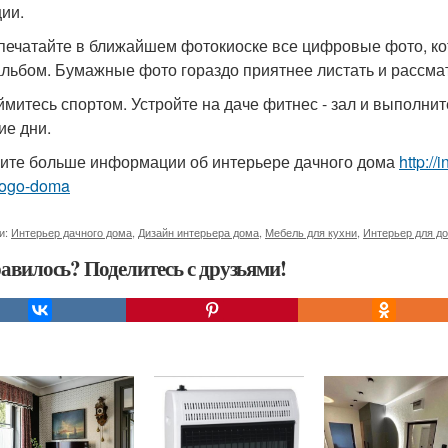
ии.
спечатайте в ближайшем фотокиоске все цифровые фото, ко
льбом. Бумажные фото гораздо приятнее листать и рассма
аймитесь спортом. Устройте на даче фитнес - зал и выполни
ие дни.
ите больше информации об интерьере дачного дома
http://
ogo-doma
и:
Интерьер дачного дома
,
Дизайн интерьера дома
,
Мебель для кухни
,
Интерьер для д
авилось? Поделитесь с друзьями!