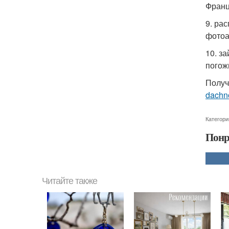
Франц
9. ра
фотоа
10. з
погож
Получ
dachn
Категори
Понр
Читайте также