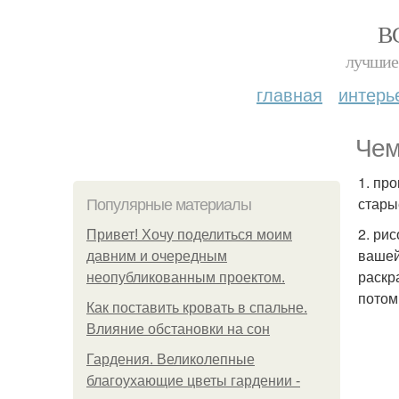
В
лучшие 
главная
интерь
Чем
1. пр
стары
Популярные материалы
2. ри
Привет! Хочу поделиться моим
вашей
давним и очередным
раскр
неопубликованным проектом.
потом
Как поставить кровать в спальне.
Влияние обстановки на сон
Гардения. Великолепные
благоухающие цветы гардении -