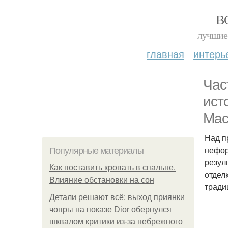
В
лучшие 
главная
интерь
Час
ист
Мас
Над п
нефор
Популярные материалы
резул
Как поставить кровать в спальне.
отдел
Влияние обстановки на сон
тради
Детали решают всё: выход приянки
чопры на показе Dior обернулся
шквалом критики из-за небрежного