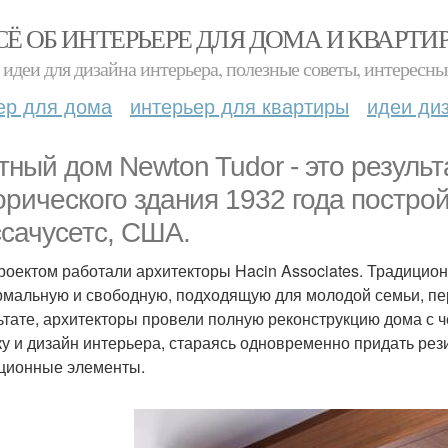
СЁ ОБ ИНТЕРЬЕРЕ ДЛЯ ДОМА И КВАРТИ
идеи для дизайна интерьера, полезные советы, интересны
ер для дома
интерьер для квартиры
идеи ди
тный дом Newton Tudor - это резуль
орического здания 1932 года построй
сачусетс, США.
роектом работали архитекторы Hacin Associates. Традицио
мальную и свободную, подходящую для молодой семьи, пер
ьтате, архитекторы провели полную реконструкцию дома с
ку и дизайн интерьера, стараясь одновременно придать ре
ционные элементы.