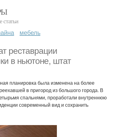
РЫ
е статьи
зайна
мебель
тат реставрации
ки в ньютоне, штат
нная планировка была изменена на более
еехавшей в пригород из большого города. В
 четырьмя спальнями, проработали внутреннюю
зиденции современный вид и сохранить