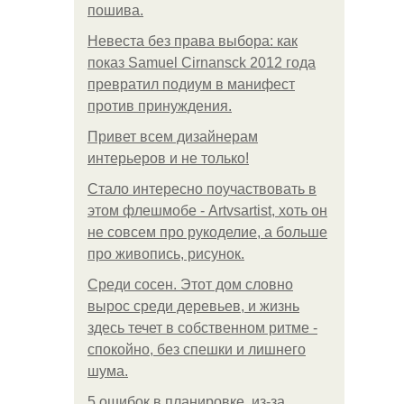
пошива.
Невеста без права выбора: как
показ Samuel Cirnansck 2012 года
превратил подиум в манифест
против принуждения.
Привет всем дизайнерам
интерьеров и не только!
Стало интересно поучаствовать в
этом флешмобе - Artvsartist, хоть он
не совсем про рукоделие, а больше
про живопись, рисунок.
Среди сосен. Этот дом словно
вырос среди деревьев, и жизнь
здесь течет в собственном ритме -
спокойно, без спешки и лишнего
шума.
5 ошибок в планировке, из-за