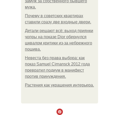
замуж за собственного бывшего
мужа.
Почему в советских квартирах
ставили сразу две входные двери.
Детали решают всё: выход приянки
чопры на показе Dior обернулся
шквалом критики из-за небрежного
пошива.
Невеста без права выбора: как
показ Samuel Cirnansck 2012 года
превратил подиум в манифест
против принуждения.
Растения как украшения интерьера.