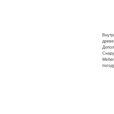
Внутр
древе
Допол
Снару
Мебел
погод