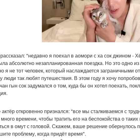
 рассказал: "недавно я поехал в аомори с ха сок джином - 
ыла абсолютно незапланированная поездка. Но это одно из
о я не тот человек, который наслаждается заграничными от
у люди так любят путешествия. В этом году я хочу попробов
 чан гын сок задумался о том, куда бы он хотел поехать, по
ция.
 актёр откровенно признался: "все мы сталкиваемся с трудн
к много времени, чтобы тратить его на беспокойства о таки
ться в омут с головой. Скажем, ваше решение обернулось пр
шите проблему, когда придёт время".