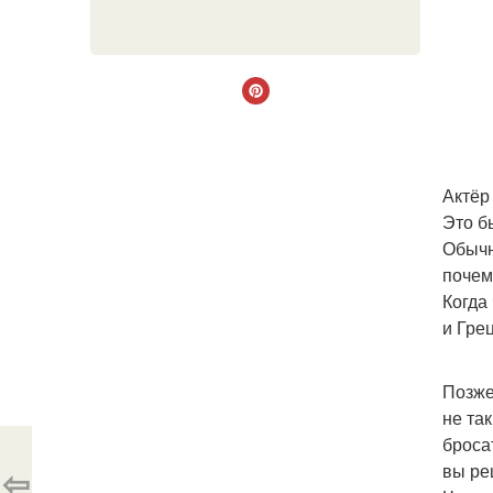
Актёр
Это б
Обычн
почем
Когда
и Гре
Позже
не та
броса
вы ре
⇦