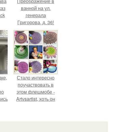
ава
Преображение в
каз
ванной на ул.
sck
генерала
Григорова, д. 36!
иум
тив
.
дке,
Стало интересно
поучаствовать в
по
этом флешмобе -
лись
Artvsartist, хоть он
ию
не совсем про
.
рукоделие, а
больше про
живопись, рисунок.