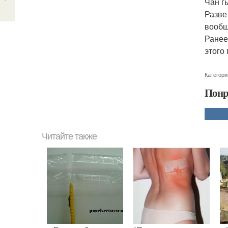
Чан гы
Разве
вообщ
Ранее
этого
Категори
Понр
Читайте также