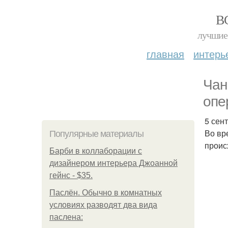
В
лучшие 
главная
интерь
Чан
опе
5 сен
Во вр
Популярные материалы
проис
Барби в коллаборации с
дизайнером интерьера Джоанной
гейнс - $35.
Паслён. Обычно в комнатных
условиях разводят два вида
паслена: