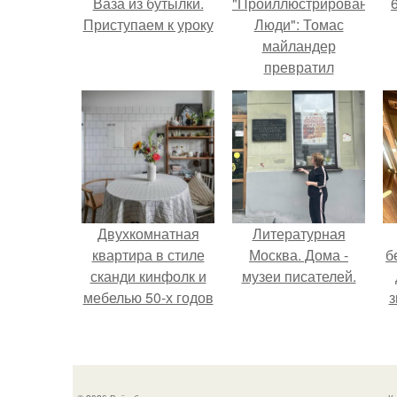
Ваза из бутылки.
"Проиллюстрированные
Приступаем к уроку
Люди": Томас
майландер
превратил
солнечные ожоги в
арт - объект.
Двухкомнатная
Литературная
квартира в стиле
Москва. Дома -
б
сканди кинфолк и
музеи писателей.
мебелью 50-х годов
з
в высотке на
котельнической.