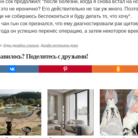
н сок продолжил: "после болезни, когда я снова встал на но
 это не иронично? Его действительно не так уж много. Поэт
е не собираюсь беспокоиться и буду делать то, что хочу".
 чан гын сок признался, что ему диагностировали рак щито
 года он успешно перенёс операцию, а затем некоторое врем
и:
Идеи дизайна спальни
,
Дизайн интерьера дома
авилось? Поделитесь с друзьями!