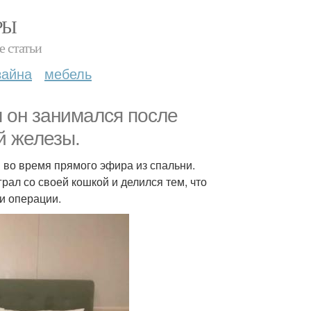
РЫ
е статьи
зайна
мебель
м он занимался после
й железы.
в во время прямого эфира из спальни.
рал со своей кошкой и делился тем, что
и операции.