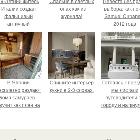
69-Летний житель
Спальня в светлых
Невеста без пр
Италии создал
тонах как из
выбора: как по
фальшивый
журнала!
Samuel Cirnan
античный
2012 года
амфитеатр и
превратил под
долгое время
в манифест про
успешно выдавал
принуждения
его за настоящее
историческое
наследие.
В Японии
Опишите интерьер
Готовясь к поез
есплатно раздают
кухни в 2-3 словах.
мы листали
дома самураев -
путеводители 
вучит как план на
городу и наткну
новую жизнь.
на фотограф
белого дворца