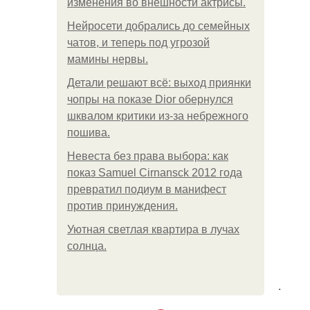
изменения во внешности актрисы.
Нейросети добрались до семейных
чатов, и теперь под угрозой
мамины нервы.
Детали решают всё: выход приянки
чопры на показе Dior обернулся
шквалом критики из-за небрежного
пошива.
Невеста без права выбора: как
показ Samuel Cirnansck 2012 года
превратил подиум в манифест
против принуждения.
Уютная светлая квартира в лучах
солнца.
.