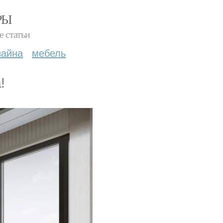
РЫ
е статьи
зайна
мебель
!