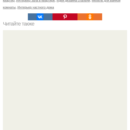
комнаты
,
Интерьер частного дома
Читайте также
Значение картина с волками. В том случае, если вы
любите вышивать, то наверняка задумывались о том,
что означает та или иная вышитая вами картина.