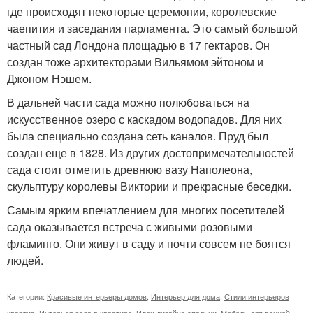
где происходят некоторые церемонии, королевские
чаепития и заседания парламента. Это самый большой
частный сад Лондона площадью в 17 гектаров. Он
создан тоже архитекторами Вильямом эйтоном и
Джоном Нэшем.
В дальней части сада можно полюбоваться на
искусственное озеро с каскадом водопадов. Для них
была специально создана сеть каналов. Пруд был
создан еще в 1828. Из других достопримечательностей
сада стоит отметить древнюю вазу Наполеона,
скульптуру королевы Виктории и прекрасные беседки.
Самым ярким впечатлением для многих посетителей
сада оказывается встреча с живыми розовыми
фламинго. Они живут в саду и почти совсем не боятся
людей.
Категории:
Красивые интерьеры домов
,
Интерьер для дома
,
Стили интерьеров
квартир
,
Интерьер зала в квартире
,
Идеи дизайна спальни
,
Мебель для ванной