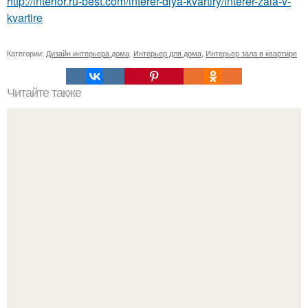
http://interior.ru-best.com/interer-dlya-kvartiry/interer-zala-v-
kvartire
Категории:
Дизайн интерьера дома
,
Интерьер для дома
,
Интерьер зала в квартире
Читайте также
/Лиза/. Я тут решила перепостить один из имов (для
Светы Козловой), так как в прошлый раз пост был без
фото и музыки, что меня очень огорчает (.