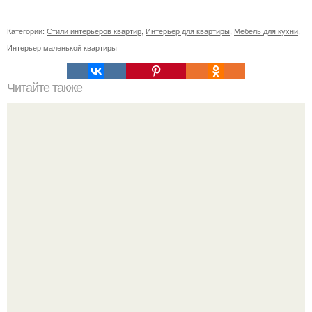
Категории:
Стили интерьеров квартир
,
Интерьер для квартиры
,
Мебель для кухни
,
Интерьер маленькой квартиры
Читайте также
/Лиза/. Я тут решила перепостить один из имов (для
Светы Козловой), так как в прошлый раз пост был без
фото и музыки, что меня очень огорчает (.