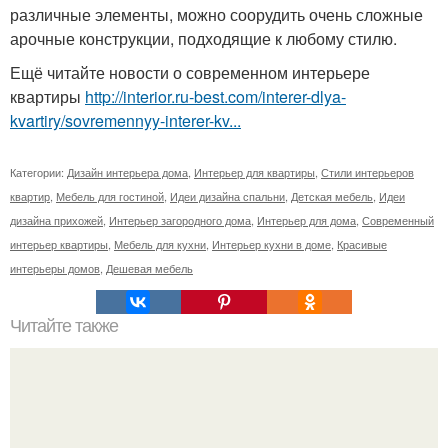
различные элементы, можно соорудить очень сложные
арочные конструкции, подходящие к любому стилю.
Ещё читайте новости о современном интерьере
квартиры
http://interior.ru-best.com/interer-dlya-
kvartiry/sovremennyy-interer-kv...
Категории:
Дизайн интерьера дома
,
Интерьер для квартиры
,
Стили интерьеров
квартир
,
Мебель для гостиной
,
Идеи дизайна спальни
,
Детская мебель
,
Идеи
дизайна прихожей
,
Интерьер загородного дома
,
Интерьер для дома
,
Современный
интерьер квартиры
,
Мебель для кухни
,
Интерьер кухни в доме
,
Красивые
интерьеры домов
,
Дешевая мебель
Читайте также