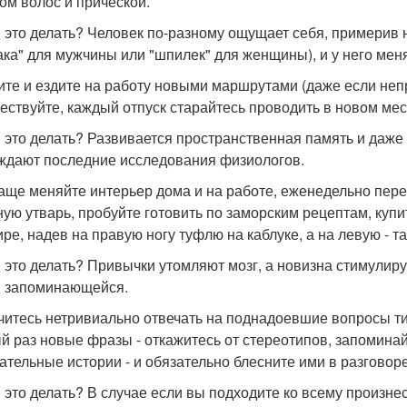
том волос и прической.
 это делать? Человек по-разному ощущает себя, примерив
ка" для мужчины или "шпилек" для женщины), и у него мен
дите и ездите на работу новыми маршрутами (даже если неп
ествуйте, каждый отпуск старайтесь проводить в новом мес
 это делать? Развивается пространственная память и даже 
ждают последние исследования физиологов.
чаще меняйте интерьер дома и на работе, еженедельно пер
ную утварь, пробуйте готовить по заморским рецептам, купи
ире, надев на правую ногу туфлю на каблуке, а на левую - та
 это делать? Привычки утомляют мозг, а новизна стимулиру
, запоминающейся.
учитесь нетривиально отвечать на поднадоевшие вопросы тип
й раз новые фразы - откажитесь от стереотипов, запомина
ательные истории - и обязательно блесните ими в разговоре
 это делать? В случае если вы подходите ко всему произнес