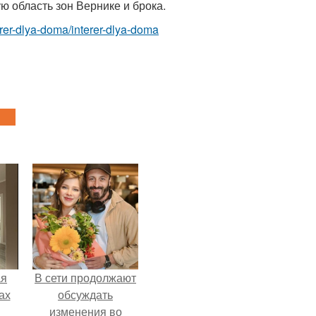
ю область зон Вернике и брока.
nterer-dlya-doma/interer-dlya-doma
ая
В сети продолжают
ах
обсуждать
изменения во