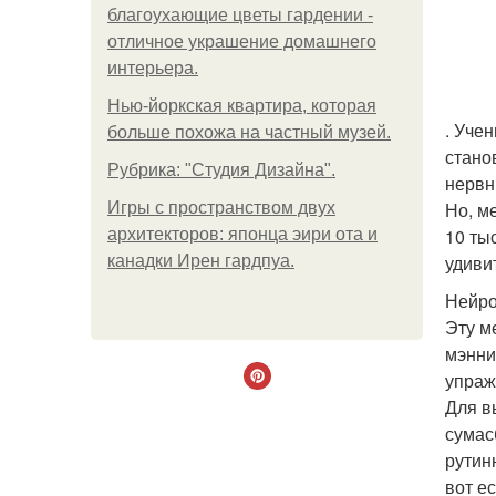
благоухающие цветы гардении -
отличное украшение домашнего
интерьера.
Нью-йоркская квартира, которая
. Уче
больше похожа на частный музей.
стано
Рубрика: "Студия Дизайна".
нервн
Но, м
Игры с пространством двух
10 ты
архитекторов: японца эири ота и
удиви
канадки Ирен гардпуа.
Нейро
Эту м
мэнни
упраж
Для в
сумас
рутин
вот е