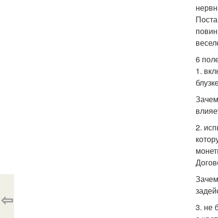
нервн
Поста
повин
весел
6 пол
1. вк
блузк
Зачем
влияе
2. ис
котор
монет
Догов
Зачем
задей
⇦
3. не