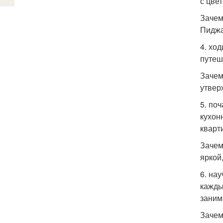
с цве
Зачем
Пиджа
4. хо
путеш
Зачем
утвер
5. по
кухон
кварт
Зачем
яркой
6. на
кажды
заним
Зачем