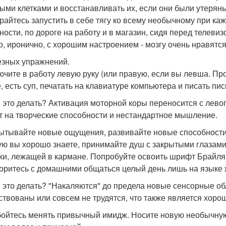
ыми клетками и восстанавливать их, если они были утеряны
райтесь запустить в себе тягу ко всему необычному при к
ности, по дороге на работу и в магазин, сидя перед телев
о, иронично, с хорошим настроением - мозгу очень нравятс
езных упражнений.
лючите в работу левую руку (или правую, если вы левша. Пр
е, есть суп, печатать на клавиатуре компьютера и писать пис
 это делать? Активация моторной коры переносится с левог
т на творческие способности и нестандартное мышление.
пытывайте новые ощущения, развивайте новые способности.
ую вы хорошо знаете, принимайте душ с закрытыми глазами
ки, лежащей в кармане. Попробуйте освоить шрифт Брайля 
оритесь с домашними общаться целый день лишь на языке 
 это делать? "Накаляются" до предела новые сенсорные об
ствованы или совсем не трудятся, что также является хоро
 бойтесь менять привычный имидж. Носите новую необычну