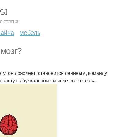
РЫ
е статьи
зайна
мебель
 мозг?
у, он дряхлеет, становится ленивым, команду
ки растут в буквальном смысле этого слова