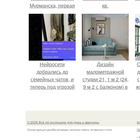
Мурманска, первая
кв.
уникальная
митерия в городе.
Нейросети
Дизайн
С
добрались до
малометражной
д
семейных чатов, и
студии 21, 1 м 2 (24,
с
теперь под угрозой
9 м 2 с балконом) в
ж
мамины нервы.
Краснодаре.
с
с
© 2026 Всё об интерьере для дома и квартиры
К
П
Лучшие идеи для дизайна интерьера, полезные советы, интересные статьи
г.