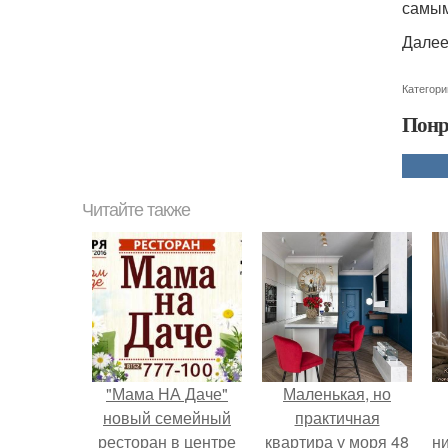
самым
Далее
Категори
Понр
Читайте также
"Мама НА Даче"
Маленькая, но
новый семейный
практичная
ресторан в центре
квартира у моря 48
ни