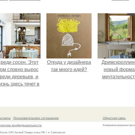
реди сосен. Этот
Откуда у дизайнера
Дримскроллинг
ом словно вырос
так много идей?
новый форма
реди деревьев, и
мечтательност
изнь здесь течет в
обственном ритме
- спокойно, без
пешки и лишнего
шума.
онтакты
Пользовательское соглашение
Обратная связь
олитика конфидециальности
Копирование разрешено при у
 Москва, САО, Беговой, Правды улица 15Б 1, м. Савёловская