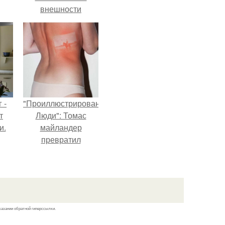
внешности
актрисы.
 -
"Проиллюстрированные
т
Люди": Томас
и.
майландер
превратил
солнечные ожоги в
арт - объект.
казании обратной гиперссылки.