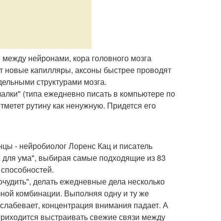
 между нейронами, кора головного мозга
ют новые капилляры, аксоны быстрее проводят
ельными структурами мозга.
чалки" (типа ежедневно писать в компьютере по
отметет рутину как ненужную. Придется его
цы - нейробиолог Лоренс Кац и писатель
ес для ума", выбирая самые подходящие из 83
 способностей.
чудить", делать ежедневные дела несколько
чной комбинации. Выполняя одну и ту же
ослабевает, концентрация внимания падает. А
приходится выстраивать свежие связи между