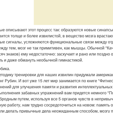
ные описывают этот процесс так: образуются новые синапсы
вится толще и более извилистой, в вещество мозга враста
ые сигналы, усложняются функциональные связи между отд
ежду тем, мозг не так примитивен, как мышцы. Обычной "Ка
сяч знаков) ему недостаточно: заскучает и рано или поздно 
ть и даже обмануть необычной гимнастикой.
бика.
етодику тренировки для наших извилин придумали американ
нг Рубин. И вот уже 15 лет мир занимается по книге "Фитн
нений для улучшения памяти и развития интеллектуальных
ыполнения забавных упражнений вам придется немного "По
бродным путем, используя все 5 органов чувств в непривы
ную работу, нам трудно сосредоточиться на новом: память 
сли делать привычные дела неожиданным способом, мозгу 