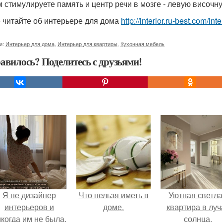
 стимулируете память и центр речи в мозге - левую височну
 читайте об интерьере для дома
http://interior.ru-best.com/i
и:
Интерьер для дома
,
Интерьер для квартиры
,
Кухонная мебель
авилось? Поделитесь с друзьями!
Я не дизайнер
Что нельзя иметь в
Уютная светл
интерьеров и
доме.
квартира в луч
когда им не была.
солнца.