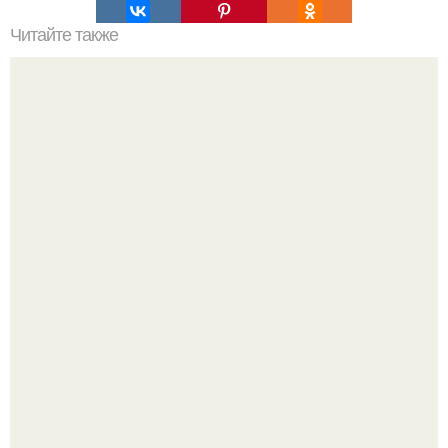
Читайте также
На цветном бульваре вырос гигантский войлочный
валенок.
Откуда у дизайнера так много идей?