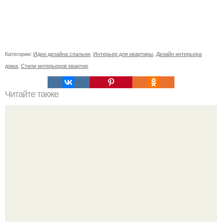
Категории:
Идеи дизайна спальни
,
Интерьер для квартиры
,
Дизайн интерьера
дома
,
Стили интерьеров квартир
Читайте также
Часть 1. бар Parka от архитектурного бюро Archpoint в
Москве.