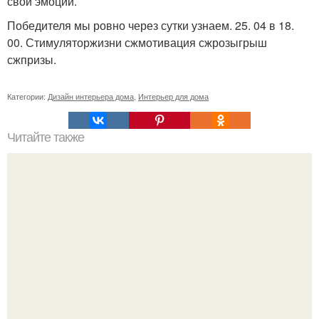
свои эмоции.
Победителя мы ровно через сутки узнаем. 25. 04 в 18.
00. Стимуляторжизни сжмотивация сжрозыгрыш
сжпризы.
Категории:
Дизайн интерьера дома
,
Интерьер для дома
Читайте также
Город в теории: отрывок из книги социального философа
Елены трубиной.