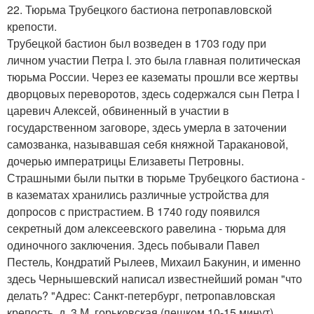
22. Тюрьма Трубецкого бастиона петропавловской
крепости.
Трубецкой бастион был возведен в 1703 году при
личном участии Петра I. это была главная политическая
тюрьма России. Через ее казематы прошли все жертвы
дворцовых переворотов, здесь содержался сын Петра I
царевич Алексей, обвиненный в участии в
государственном заговоре, здесь умерла в заточении
самозванка, называвшая себя княжной Таракановой,
дочерью императрицы Елизаветы Петровны.
Страшными были пытки в тюрьме Трубецкого бастиона -
в казематах хранились различные устройства для
допросов с пристрастием. В 1740 году появился
секретный дом алексеевского равелина - тюрьма для
одиночного заключения. Здесь побывали Павел
Пестель, Кондратий Рылеев, Михаил Бакунин, и именно
здесь Чернышевский написал известнейший роман "что
делать? "Адрес: Санкт-петербург, петропавловская
крепость, д. 3 М. горьковская (пешком 10-15 минут).