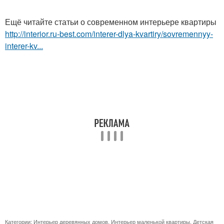
Ещё читайте статьи о современном интерьере квартиры
http://interior.ru-best.com/interer-dlya-kvartiry/sovremennyy-
interer-kv...
Категории:
Интерьер деревянных домов
,
Интерьер маленькой квартиры
,
Детская