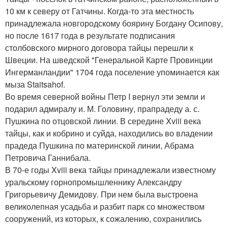
10 км к северу от Гатчины. Когда-то эта местность
принадлежала новгородскому боярину Богдану Осипову,
но после 1617 года в результате подписания
столбовского мирного договора тайцы перешли к
Швеции. На шведской "Генеральной Карте Провинции
Ингерманландии" 1704 года поселение упоминается как
мыза Staitsahof.
Во время северной войны Петр I вернул эти земли и
подарил адмиралу и. М. Головину, прапрадеду а. с.
Пушкина по отцовской линии. В середине Xviii века
тайцы, как и кобрино и суйда, находились во владении
прадеда Пушкина по материнской линии, Абрама
Петровича Ганнибала.
В 70-е годы Xviii века тайцы принадлежали известному
уральскому горнопромышленнику Александру
Григорьевичу Демидову. При нем была выстроена
великолепная усадьба и разбит парк со множеством
сооружений, из которых, к сожалению, сохранились