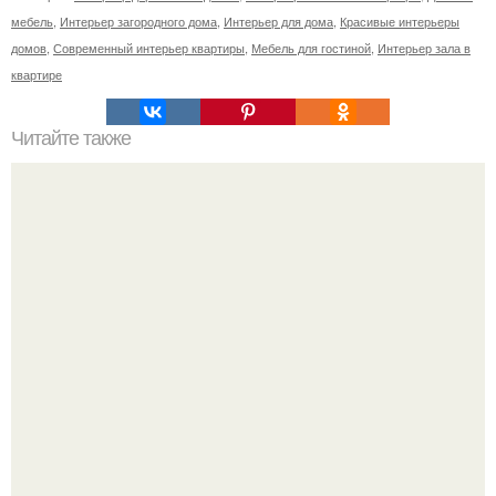
мебель
,
Интерьер загородного дома
,
Интерьер для дома
,
Красивые интерьеры
домов
,
Современный интерьер квартиры
,
Мебель для гостиной
,
Интерьер зала в
квартире
Читайте также
Энсета - декоративный абиссинский банан?