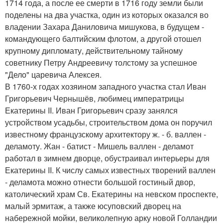
1714 года, а после ее смерти в 1716 году земли были
поделены на два участка, один из которых оказался во
владении Захара Даниловича мишукова, в будущем -
командующего балтийским флотом, а другой отошел
крупному дипломату, действительному тайному
советнику Петру Андреевичу толстому за успешное
"Дело" царевича Алексея.
В 1760-х годах хозяином западного участка стал Иван
Григорьевич Чернышёв, любимец императрицы
Екатерины II. Иван Григорьевич сразу занялся
устройством усадьбы, строительством дома он поручил
известному французскому архитектору ж. - б. валлен -
деламоту. Жан - батист - Мишель валлен - деламот
работал в зимнем дворце, обустраивал интерьеры для
Екатерины II. К числу самых известных творений валлен
- деламота можно отнести большой гостиный двор,
католический храм Св. Екатерины на невском проспекте,
малый эрмитаж, а также юсуповский дворец на
набережной мойки, великолепную арку новой Голландии