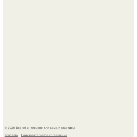
5 ошибок в планировке, из-за которых вы теряете метры.
Детали решают всё: выход приянки чопры на показе Dior
обернулся шквалом критики из-за небрежного пошива.
© 2026 Всё об интерьере для дома и квартиры
Контакты
Пользовательское соглашение