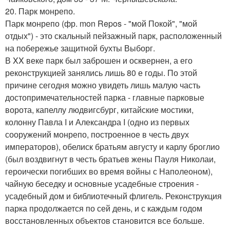
20. Парк монрепо.
Парк монрепо (фр. mon Repos - "мой Покой", "мой
отдых") - это скальный пейзажный парк, расположенный
на побережье защитной бухты Выборг.
В XX веке парк был заброшен и осквернен, а его
реконструкцией занялись лишь 80 е годы. По этой
причине сегодня можно увидеть лишь малую часть
достопримечательностей парка - главные парковые
ворота, капеллу людвигсбург, китайские мостики,
колонну Павла I и Александра I (одно из первых
сооружений монрепо, построенное в честь двух
императоров), обелиск братьям августу и карлу броглио
(был воздвигнут в честь братьев жены Пауля Николаи,
героически погибших во время войны с Наполеоном),
чайную беседку и основные усадебные строения -
усадебный дом и библиотечный флигель. Реконструкция
парка продолжается по сей день, и с каждым годом
восстановленных объектов становится все больше.