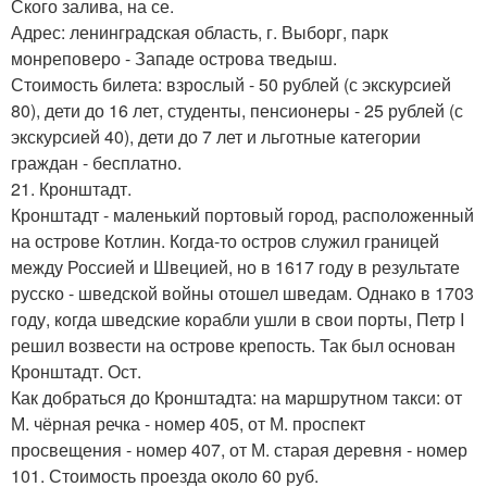
Ского залива, на се.
Адрес: ленинградская область, г. Выборг, парк
монреповеро - Западе острова тведыш.
Стоимость билета: взрослый - 50 рублей (с экскурсией
80), дети до 16 лет, студенты, пенсионеры - 25 рублей (с
экскурсией 40), дети до 7 лет и льготные категории
граждан - бесплатно.
21. Кронштадт.
Кронштадт - маленький портовый город, расположенный
на острове Котлин. Когда-то остров служил границей
между Россией и Швецией, но в 1617 году в результате
русско - шведской войны отошел шведам. Однако в 1703
году, когда шведские корабли ушли в свои порты, Петр I
решил возвести на острове крепость. Так был основан
Кронштадт. Ост.
Как добраться до Кронштадта: на маршрутном такси: от
М. чёрная речка - номер 405, от М. проспект
просвещения - номер 407, от М. старая деревня - номер
101. Стоимость проезда около 60 руб.