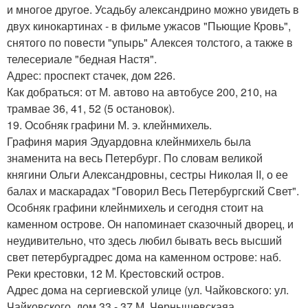
и многое другое. Усадьбу александрино можно увидеть в
двух кинокартинах - в фильме ужасов "Пьющие Кровь",
снятого по повести "упырь" Алексея толстого, а также в
телесериале "бедная Настя".
Адрес: проспект стачек, дом 226.
Как добраться: от М. автово на автобусе 200, 210, на
трамвае 36, 41, 52 (5 остановок).
19. Особняк графини М. э. клейнмихель.
Графиня мария Эдуардовна клейнмихель была
знаменита на весь Петербург. По словам великой
княгини Ольги Александровны, сестры Николая II, о ее
балах и маскарадах "Говорил Весь Петербургский Свет".
Особняк графини клейнмихель и сегодня стоит на
каменном острове. Он напоминает сказочный дворец, и
неудивительно, что здесь любил бывать весь высший
свет петербургадрес дома на каменном острове: наб.
Реки крестовки, 12 М. Крестовский остров.
Адрес дома на сергиевской улице (ул. Чайковского: ул.
Чайковского, дом 33 - 37 М. Чернышевскаяа.