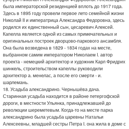
была императорской резиденцией вплоть до 1917 года.
Здесь в 1895 году провели первое лето семейной жизни
Николай II и императрица Александра Федоровна, здесь
родился их единственный сын, цесаревич Алексей.
Капелла является одной из самых примечательных и
оригинальных построек дворцово-паркового ансамбля.
Она была возведена в 1829 - 1834 годах на месте,
выбранном самим императором Николаем I. автор
проекта - немецкий архитектор и художник Карл Фридрих
шинкель, строительством капеллы руководили
архитектор а. менелас, а после его смерти - и.
шарлемань.
18. Усадьба александрино. Чернышёва дача.
Старинная усадьба находится в районе петергофской
дороги, в местности Ульянка, принадлежавшей до
революции шереметевым. Когда-то на месте парка
александрино была усадьба царевны Натальи
Алексеевны, младшей сестры Петра I. она жила в доме с