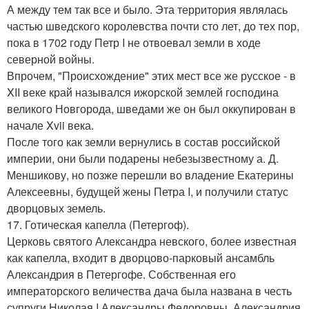
А между тем так все и было. Эта территория являлась
частью шведского королевства почти сто лет, до тех пор,
пока в 1702 году Петр I не отвоевал земли в ходе
северной войны.
Впрочем, "Происхождение" этих мест все же русское - в
XII веке край назывался ижорской землей господина
великого Новгорода, шведами же он был оккупирован в
начале Xvii века.
После того как земли вернулись в состав российской
империи, они были подарены небезызвестному а. Д.
Меншикову, но позже перешли во владение Екатерины
Алексеевны, будущей жены Петра I, и получили статус
дворцовых земель.
17. Готическая капелла (Петергоф).
Церковь святого Александра невского, более известная
как капелла, входит в дворцово-парковый ансамбль
Александрия в Петергофе. Собственная его
императорского величества дача была названа в честь
супруги Николая I Александры Федоровны. Александрия