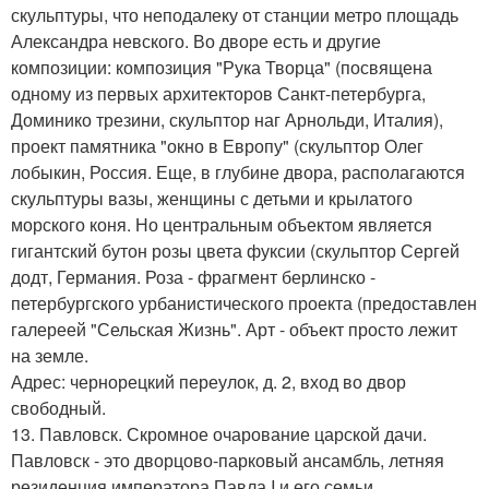
скульптуры, что неподалеку от станции метро площадь
Александра невского. Во дворе есть и другие
композиции: композиция "Рука Творца" (посвящена
одному из первых архитекторов Санкт-петербурга,
Доминико трезини, скульптор наг Арнольди, Италия),
проект памятника "окно в Европу" (скульптор Олег
лобыкин, Россия. Еще, в глубине двора, располагаются
скульптуры вазы, женщины с детьми и крылатого
морского коня. Но центральным объектом является
гигантский бутон розы цвета фуксии (скульптор Сергей
додт, Германия. Роза - фрагмент берлинско -
петербургского урбанистического проекта (предоставлен
галереей "Сельская Жизнь". Арт - объект просто лежит
на земле.
Адрес: чернорецкий переулок, д. 2, вход во двор
свободный.
13. Павловск. Скромное очарование царской дачи.
Павловск - это дворцово-парковый ансамбль, летняя
резиденция императора Павла I и его семьи.