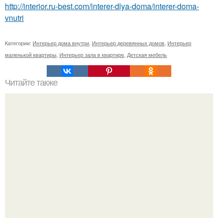
http://interior.ru-best.com/interer-dlya-doma/interer-doma-
vnutri
Категории:
Интерьер дома внутри
,
Интерьер деревянных домов
,
Интерьер
маленькой квартиры
,
Интерьер зала в квартире
,
Детская мебель
Читайте также
Энсета - декоративный абиссинский банан?