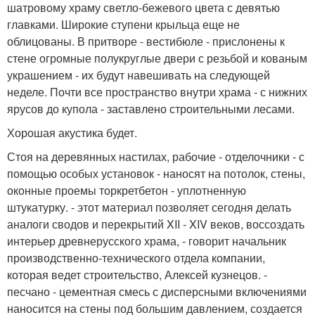
шатровому храму светло-бежевого цвета с девятью
главками. Широкие ступени крыльца еще не
облицованы. В притворе - вестибюле - прислонены к
стене огромные полукруглые двери с резьбой и кованым
украшением - их будут навешивать на следующей
неделе. Почти все пространство внутри храма - с нижних
ярусов до купола - заставлено строительными лесами.
Хорошая акустика будет.
Стоя на деревянных настилах, рабочие - отделочники - с
помощью особых установок - наносят на потолок, стены,
оконные проемы торкретбетон - уплотненную
штукатурку. - этот материал позволяет сегодня делать
аналоги сводов и перекрытий XII - XIV веков, воссоздать
интерьер древнерусского храма, - говорит начальник
производственно-технического отдела компании,
которая ведет строительство, Алексей кузнецов. -
песчано - цементная смесь с дисперсными включениями
наносится на стены под большим давлением, создается