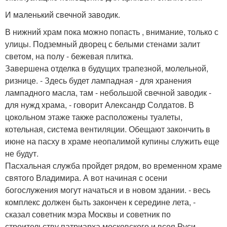
И маленький свечной заводик.
В нижний храм пока можно попасть , внимание, только с
улицы. Подземный дворец с белыми стенами залит
светом, на полу - бежевая плитка.
Завершена отделка в будущих трапезной, молельной,
ризнице. - Здесь будет лампадная - для хранения
лампадного масла, там - небольшой свечной заводик -
для нужд храма, - говорит Александр Солдатов. В
цокольном этаже также расположены туалеты,
котельная, система вентиляции. Обещают закончить в
июне на пасху в храме неопалимой купины служить еще
не будут.
Пасхальная служба пройдет рядом, во временном храме
святого Владимира. А вот начиная с осени
богослужения могут начаться и в новом здании. - весь
комплекс должен быть закончен к середине лета, -
сказал советник мэра Москвы и советник по
строительству патриарха московского и всея Руси,