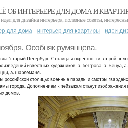
СЁ ОБ ИНТЕРЬЕРЕ ДЛЯ ДОМА И КВАРТИ
идеи для дизайна интерьера, полезные советы, интересны
ер для дома
интерьер для квартиры
идеи ди
ноября. Особняк румянцева.
вка "старый Петербург. Столица и окрестности второй полов
оизведений известных художников: а. беггрова, а. Бенуа, а.
цци, а. шарлеманя.
ы российской столицы: военные парады и смотры гвардейск
амы города. Дополнением к пейзажам станут изображения 
ых домов.