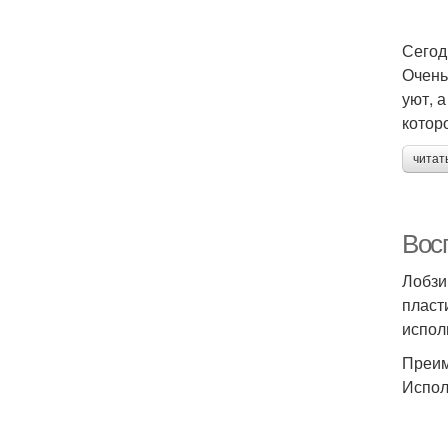
Сегод
Очень
уют, 
котор
читат
Вос
Лобзи
пласт
испол
Преим
Испол