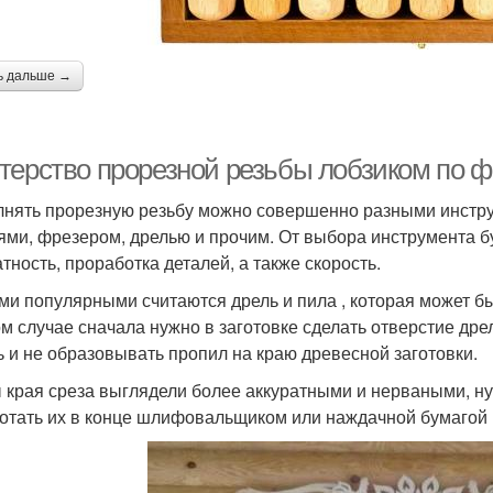
ь дальше →
терство прорезной резьбы лобзиком по ф
нять прорезную резьбу можно совершенно разными инструм
ями, фрезером, дрелью и прочим. От выбора инструмента б
атность, проработка деталей, а также скорость.
и популярными считаются дрель и пила , которая может бы
ом случае сначала нужно в заготовке сделать отверстие дре
ь и не образовывать пропил на краю древесной заготовки.
 края среза выглядели более аккуратными и нерваными, ну
отать их в конце шлифовальщиком или наждачной бумагой 