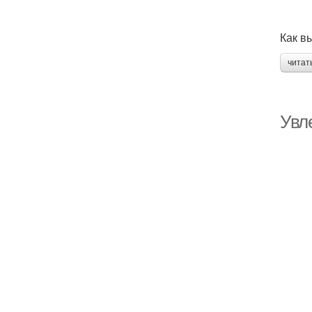
Как в
читат
Увл