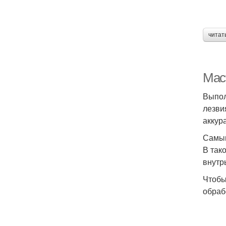
читат
Мас
Выпол
лезви
аккур
Самым
В так
внутр
Чтобы
обраб