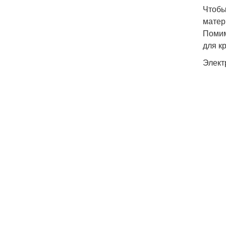
Чтобы
матер
Помим
для к
Элект