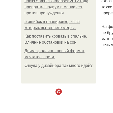
сквоз
показ Samuel Cirnansck 2012 года
также
превратил подиум в манифест
проре
против принуждения.
5 ошибок в планировке, из-за
На фо
которых вы теряете метры.
не бр
Как поставить кровать в спальне.
матер
Влияние обстановки на сон
речь м
Дримскроллинг - новый формат
мечтательности.
Откуда у дизайнера так много идей?