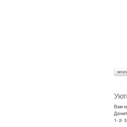
читат
Уютн
Вам н
Да\не
1- 2- 3