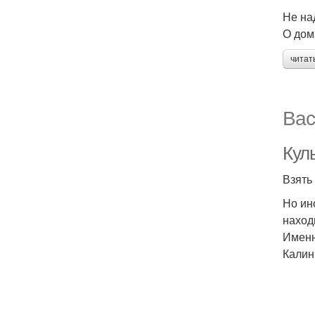
Не на
О дом
читат
Вас
Куль
Взять
Но ин
наход
Именн
Калин