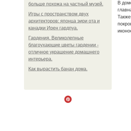
В дом
больше похожа на частный музей.
главн
Игры с пространством двух
Также
архитекторов: японца эири ота и
покро
канадки Ирен гардпуа.
иконо
Гардения. Великолепные
благоухающие цветы гардении -
отличное украшение домашнего
интерьера.
Как вырастить банан дома.