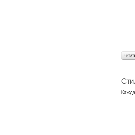
читат
Сти
Кажда