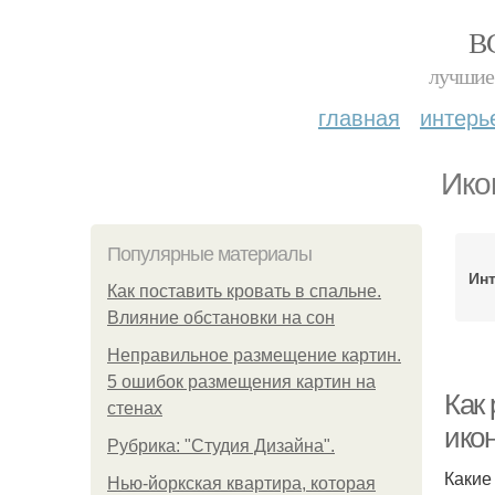
В
лучшие 
главная
интерь
Ико
Популярные материалы
Ин
Как поставить кровать в спальне.
Влияние обстановки на сон
Неправильное размещение картин.
5 ошибок размещения картин на
Как 
стенах
ико
Рубрика: "Студия Дизайна".
Какие
Нью-йоркская квартира, которая