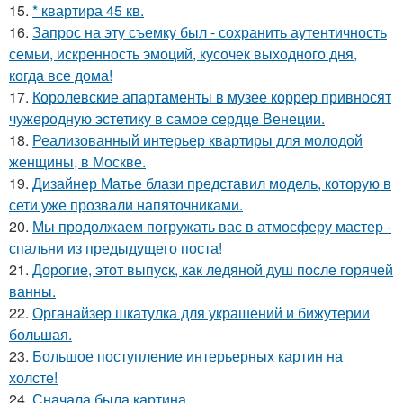
15.
* квартира 45 кв.
16.
Запрос на эту съемку был - сохранить аутентичность
семьи, искренность эмоций, кусочек выходного дня,
когда все дома!
17.
Королевские апартаменты в музее коррер привносят
чужеродную эстетику в самое сердце Венеции.
18.
Реализованный интерьер квартиры для молодой
женщины, в Москве.
19.
Дизайнер Матье блази представил модель, которую в
сети уже прозвали напяточниками.
20.
Мы продолжаем погружать вас в атмосферу мастер -
спальни из предыдущего поста!
21.
Дорогие, этот выпуск, как ледяной душ после горячей
ванны.
22.
Органайзер шкатулка для украшений и бижутерии
большая.
23.
Большое поступление интерьерных картин на
холсте!
24.
Сначала была картина.