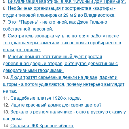
5.
Визуализация квартиры в ЖК "Клубный дом Премьер".
6.
Необычная организация пространства квартиры -
студии типовой планировки 29 м 2 во Владивостоке.
7.
Этот "Парень" - не кто иной, как Джон Гальяно
собственной персоной.
8.
Смотритель зоопарка чуть не потерял работу после
того, как камеры заметили, как он ночью пробирается в
вольер к горилле.
9.
Многие помнят этот типичный дуэт: простая
деревянная дверь и вторая, обтянутая дерматином с
декоративными гвоздиками.
10.
Люди тратят серьёзные деньги на диван, паркет и
шторы - а потом удивляются, почему интерьер выглядит
не так.
11.
Свадебные платья 1920-х годов.
12.
Ищите красивый домик для своих цветов?
13.
Зеркало в резном наличнике - окно в русскую сказку у
вас дома.
14.
Спальня. ЖК Красное яблоко.