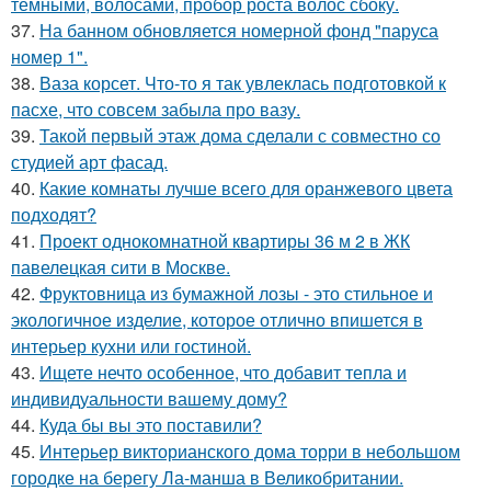
тёмными, волосами, пробор роста волос сбоку.
37.
На банном обновляется номерной фонд "паруса
номер 1".
38.
Ваза корсет. Что-то я так увлеклась подготовкой к
пасхе, что совсем забыла про вазу.
39.
Такой первый этаж дома сделали с совместно со
студией арт фасад.
40.
Какие комнаты лучше всего для оранжевого цвета
подходят?
41.
Проект однокомнатной квартиры 36 м 2 в ЖК
павелецкая сити в Москве.
42.
Фруктовница из бумажной лозы - это стильное и
экологичное изделие, которое отлично впишется в
интерьер кухни или гостиной.
43.
Ищете нечто особенное, что добавит тепла и
индивидуальности вашему дому?
44.
Куда бы вы это поставили?
45.
Интерьер викторианского дома торри в небольшом
городке на берегу Ла-манша в Великобритании.