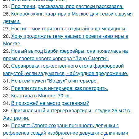
25.
Про трени, рассказала, про растюхи рассказала.
26.
Колорблокинг: квартира в Москве для семьи с двумя
детьми.
27.
Россия - мои горизонты: от дизайна до медицины!
28.
Хочу продолжить тему нашего проекта квартиры в
Москве.
29.
Новый выход Барби феррейры: она появилась на
промо своего нового хоррора "Лицо Смерти".
30.
Сервировка торжественного стола фарфоровой
капустой, если задуматься, - абсурдное предложение.
31.
Не всем нужен "Воздух" в интерьере.
32.
Преппи стиль в интерьере: как повторить.
33.
Квартира в Минске, 70 кв.
34.
В прихожей не место растениям?
35.
Оригинальный интерьер квартиры - студии 25 м 2 в
Австралии.
36.
Промпт: Строго сохрани внешность девушки с
референса создай изображение девушки с длинными