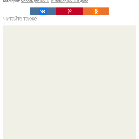
Категории:
Мебель для кухни
,
Интерьер кухни в доме
Читайте также
Неправильное размещение картин. 5 ошибок
размещения картин на стенах