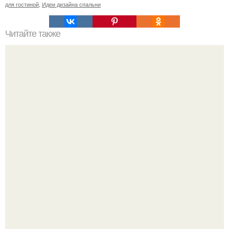
для гостиной
,
Идеи дизайна спальни
Читайте также
Резьба по дереву в стиле барокко. Резьба по дереву:
стилистические направления и характерные узоры.