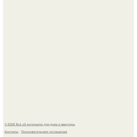
Эко - панно "Песочный Берег":
Стильная квартира в светлых приятных тонах.
© 2026 Всё об интерьере для дома и квартиры
Контакты
Пользовательское соглашение