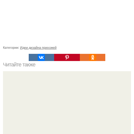
Категории:
Идеи дизайна прихожей
Читайте также
Значение картина с волками. В том случае, если вы
любите вышивать, то наверняка задумывались о том,
что означает та или иная вышитая вами картина.