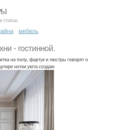
РЫ
е статьи
зайна
мебель
ни - гостинной.
итка на полу, фартук и люстры говорят о
артире нотки уюта создаю