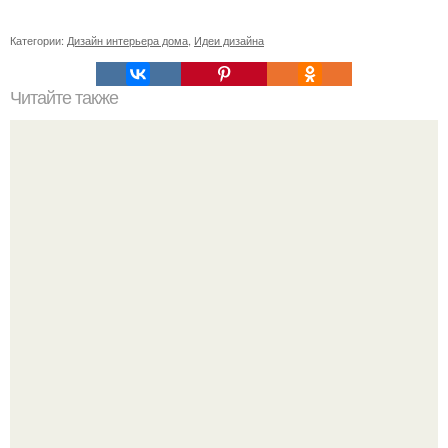
Категории:
Дизайн интерьера дома
,
Идеи дизайна
Читайте также
Плитка для печки в доме. Плитка для печи и камина -
какую выбрать и какой лучше обложить печь в доме.