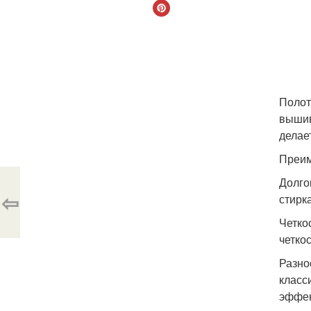
Полот
вышив
делае
Преим
Долго
⇦
стирк
Четко
четко
Разно
класс
эффек