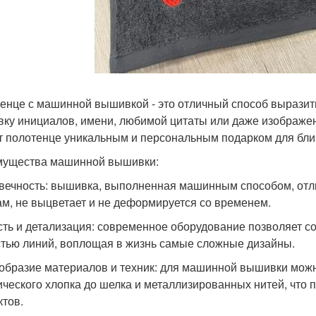
енце с машинной вышивкой - это отличный способ выразит
ку инициалов, имени, любимой цитаты или даже изображени
т полотенце уникальным и персональным подарком для близ
ущества машинной вышивки:
вечность: вышивка, выполненная машинным способом, отли
ам, не выцветает и не деформируется со временем.
сть и детализация: современное оборудование позволяет с
стью линий, воплощая в жизнь самые сложные дизайны.
образие материалов и техник: для машинной вышивки можн
ического хлопка до шелка и металлизированных нитей, что
тов.