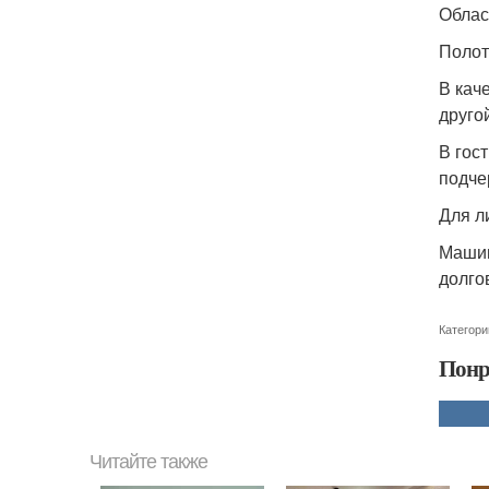
Облас
Полот
В кач
друго
В гос
подче
Для л
Машин
долго
Категори
Понр
Читайте также