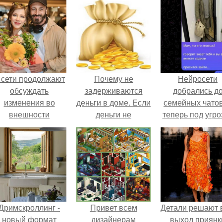
 сети продолжают
Почему не
Нейросети
обсуждать
задерживаются
добрались д
изменения во
деньги в доме. Если
семейных чатов
внешности
деньги не
теперь под угро
актрисы.
задерживаются
мамины нерв
Дримскроллинг -
Привет всем
Детали решают 
новый формат
дизайнерам
выход приянк