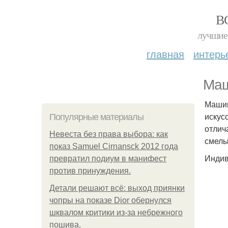
В
лучшие 
главная
интерь
Маш
Машин
искус
Популярные материалы
отлич
Невеста без права выбора: как
смелы
показ Samuel Cirnansck 2012 года
Индив
превратил подиум в манифест
против принуждения.
Детали решают всё: выход приянки
чопры на показе Dior обернулся
шквалом критики из-за небрежного
пошива.