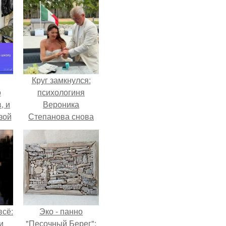
Круг замкнулся:
о
психологиня
, и
Вероника
зой
Степанова снова
ы.
вышла замуж за
собственного
бывшего мужа.
всё:
Эко - панно
и
"Песочный Берег":