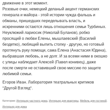
движение в этот момент.
Розовые очки, немецкий деланый акцент германских
генерала и майора - этой истории чужда фальшь и
обманы, пришедших переделывать власть, и
искренними остаются лишь отношения семьи Турбиных.
Неуклюжий лариосик (Николай Буланов), робко
просящий о любви Елены, мышлаевский (Василий
бездетко), любящий выпить стопку - другую, но готовый
протянуть руку помощи, сама Елена (Анастасия Юдина),
выбравшая любовь, а не долг. И за всеми ними в окошко
с улицы наблюдает Алексей (Павел конивец), даже
после смерти не оставивший свою миссию по защите
любимой семьи.
Егоров Иван. Лаборатория театральных критиков
"Другой Взгляд".
Категории:
Интерьер частного дома
,
Интерьер для квартиры
,
Мебель для гостиной
,
Интерьер для дома