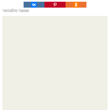
Читайте также
Ваза из бутылки. Приступаем к уроку
Ресторан "Машенька" - проект Александра Раппопорта в
"зарядье", где каждый сантиметр пространства дышит