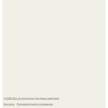
Среди сосен. Этот дом словно вырос среди деревьев, и
жизнь здесь течет в собственном ритме - спокойно, без
спешки и лишнего шума.
Дримскроллинг - новый формат мечтательности.
© 2026 Всё об интерьере для дома и квартиры
Контакты
Пользовательское соглашение