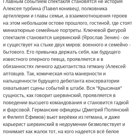
Главным событием спектакля становятся не история
Алексея турбина (Павел конивец), полковника
артиллерии и главы семьи, а взаимоотношения героев
на этом небольшом остове прошлого, гостиной, где стоят
миниатюрные семейные портреты. Ключевой фигурой
спектакля становится шервинский (Ярослав Зенин) - он
и существует на стыке двух миров: военного и семейно -
бытового. Его привычка держать себя, как будущего
известного оперного певца, проявляется и в
обязанностях личного адъютантства гетману (Алексей
аптовцев. Так, комическая нота манерности и
напыщенности будущего дебютанта консерватории
охватывает сцены событий в штабе. Вся "Крысиная"
сущность, как говорит шервинский, проявляется в
поведении высшего командования и становится гадкой
и фарсовой. Германские офицеры (Дмитрий Полянский
и Филипп Ефимов) вьют верёвки из гетмана, и даже
карьерист шервинский в недоумении безмолвствует и
понимает как жалок тот, на кого надеется всё белое