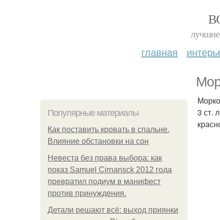
В
лучшие 
главная
интерь
Мор
Морко
3 ст. 
Популярные материалы
красн
Как поставить кровать в спальне.
Влияние обстановки на сон
Невеста без права выбора: как
показ Samuel Cirnansck 2012 года
превратил подиум в манифест
против принуждения.
Детали решают всё: выход приянки