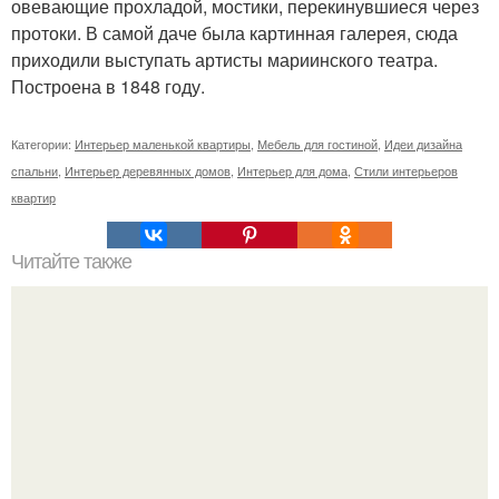
овевающие прохладой, мостики, перекинувшиеся через
протоки. В самой даче была картинная галерея, сюда
приходили выступать артисты мариинского театра.
Построена в 1848 году.
Категории:
Интерьер маленькой квартиры
,
Мебель для гостиной
,
Идеи дизайна
спальни
,
Интерьер деревянных домов
,
Интерьер для дома
,
Стили интерьеров
квартир
Читайте также
Витражная пленка - новинка для быстрого декора окон.