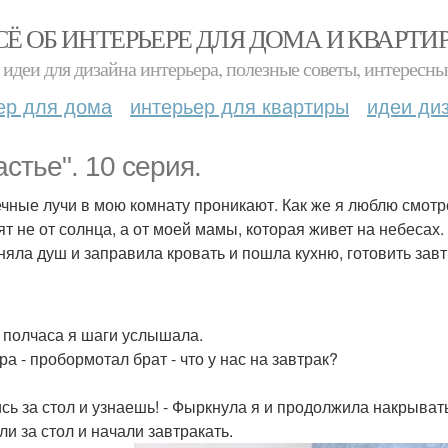
СЁ ОБ ИНТЕРЬЕРЕ ДЛЯ ДОМА И КВАРТИ
идеи для дизайна интерьера, полезные советы, интересны
ер для дома
интерьер для квартиры
идеи ди
астье". 10 серия.
чные лучи в мою комнату проникают. Как же я люблю смотре
ят не от солнца, а от моей мамы, которая живет на небесах.
няла душ и заправила кровать и пошла кухню, готовить зав
 полчаса я шаги услышала.
ра - пробормотал брат - что у нас на завтрак?
ись за стол и узнаешь! - Фыркнула я и продолжила накрывать
ли за стол и начали завтракать.