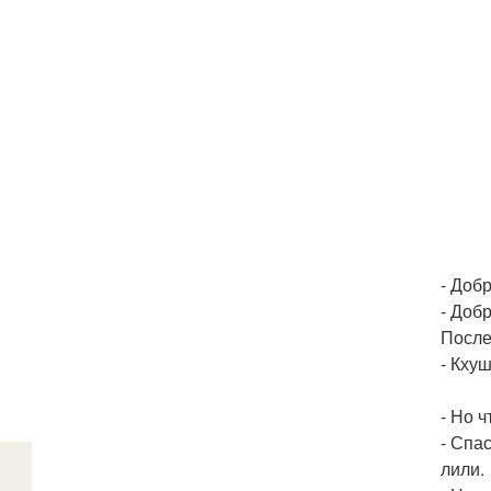
- Добр
- Добр
После
- Кхуш
- Но ч
- Спа
лили.