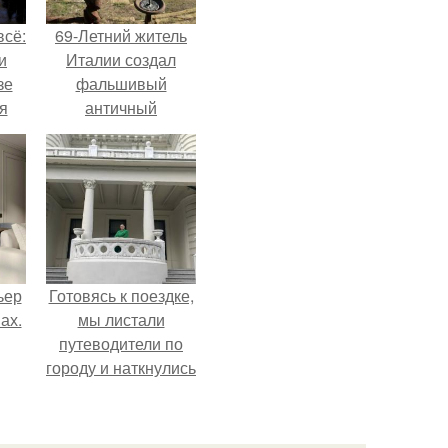
всё:
69-Летний житель
и
Италии создал
зе
фальшивый
я
античный
ки
амфитеатр и
го
долгое время
успешно выдавал
его за настоящее
историческое
наследие.
ьер
Готовясь к поездке,
ах.
мы листали
путеводители по
городу и наткнулись
на фотографию
белого дворца.