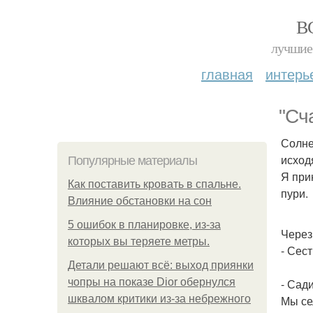
В
лучшие 
главная
интерь
"Сч
Солне
исход
Популярные материалы
Я при
Как поставить кровать в спальне.
пури.
Влияние обстановки на сон
5 ошибок в планировке, из-за
Через
которых вы теряете метры.
- Сест
Детали решают всё: выход приянки
чопры на показе Dior обернулся
- Сад
шквалом критики из-за небрежного
Мы се