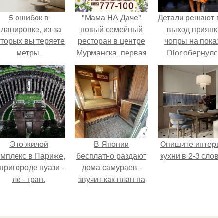
5 ошибок в
"Мама НА Даче"
Детали решают 
планировке, из-за
новый семейный
выход приянк
оторых вы теряете
ресторан в центре
чопры на пока
метры.
Мурманска, первая
Dior обернулс
уникальная
шквалом крити
митерия в городе.
из-за небрежно
пошива.
Это жилой
В Японии
Опишите интер
омплекс в Париже,
бесплатно раздают
кухни в 2-3 слов
 пригороде нуази -
дома самураев -
ле - гран.
звучит как план на
новую жизнь.