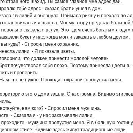
его страшного шахид. Ты самое главное мне адрес дай.
правлю тебе адрес - сказал брат и ушел в дом.
езала 15 лилий и обернула. Поймала рикшу и поехала по ад
 остановилась и я вышла. Моему взору предстал большой 
 - невольно сказала я вслух. Этот дом очень богатым людям
аказали букет у нас, когда могли заказать в любом другом.
, вы куда? - Спросил меня охранник.
инесла лилии. - Я показала цветы.
 говорили, что должен принести молодой человек.
 брат почувствовал себя плохо. Поэтому принесла цветы я. -
нить и проверить.
. Нам это не нужно. Проходи - охранник пропустил меня.
территорию этого дома зашла. Она огромна! Видимо эти люд
нила.
авствуйте, вам кого? - Спросил меня мужчина.
сте. - Сказала я - у нас заказывали лилии.
а, проходите - мужчина пропустил меня. Я в большую гости
ционном стиле. Видимо здесь живут традиционные люди.