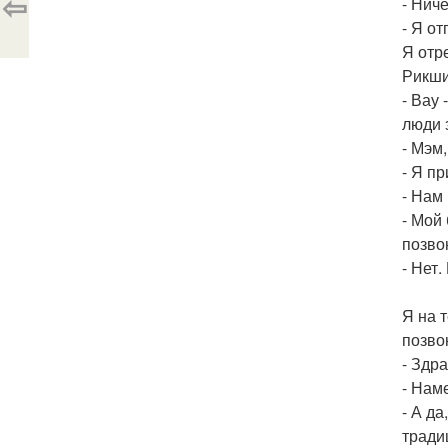
⇦
- Нич
- Я от
Я отр
Рикши
- Вау
люди з
- Мэм
- Я пр
- Нам
- Мой
позво
- Нет
Я на 
позво
- Здр
- Наме
- А д
тради