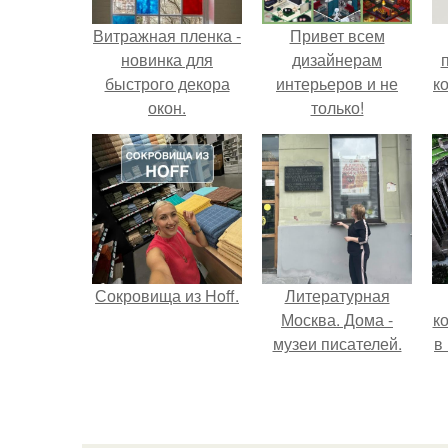
Витражная пленка -
Привет всем
новинка для
дизайнерам
быстрого декора
интерьеров и не
к
окон.
только!
Сокровища из Hoff.
Литературная
Москва. Дома -
к
музеи писателей.
в