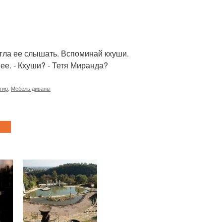
огла ее слышать. Вспоминай кхуши.
нее. - Кхуши? - Тетя Миранда?
тир
,
Мебель диваны