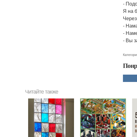
- Под
Я на 
Через
- Нама
- Нам
- Вы з
Категори
Понр
Читайте также