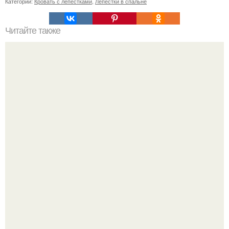
Категории:
Кровать с лепестками
,
Лепестки в спальне
Читайте также
11 рецептов сахарной глазури, чтобы подойти творчески
к украшению печенюшек.