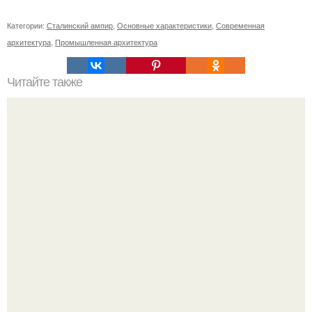
Категории:
Сталинский ампир
,
Основные характеристики
,
Современная
архитектура
,
Промышленная архитектура
Читайте также
Ваза из бутылки. Приступаем к уроку